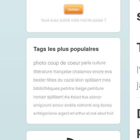
Vous avez oublié votre mot de passe ?
Tags les plus populaires
photo coup de coeur
paris
culture
littérature française
chalamov
encre
eva
bester
fêtes du cazal
léon spilliaert
mes
bibliothèques
peintre belge
peinture
roman
spilliaert
#ia #aiact #ue
aliénor
amigurumi
amour
amélie nothomb
ang dooley
antisiganisme
argent
art
arthur et zoé
atout fruit