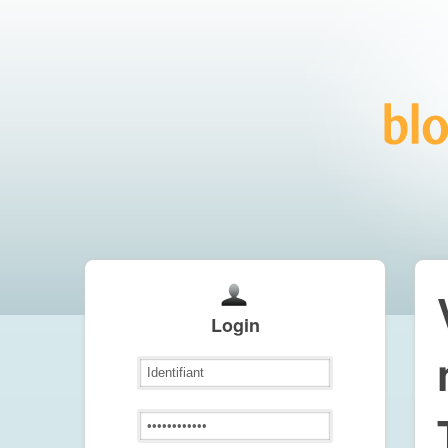
Login