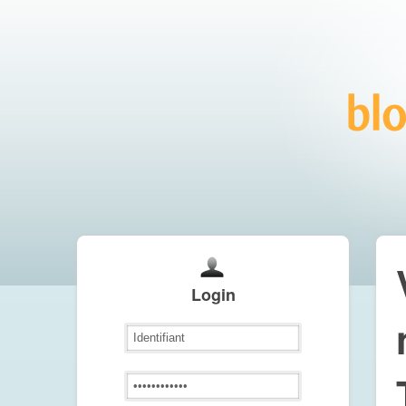
Login