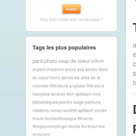
Vous avez oublié votre mot de passe ?
a
Tags les plus populaires
e
paris
photo coup de coeur
culture
argent
chalamov
encre
eva bester
fêtes
s
du cazal
henry james
les ailes de la
i
colombe
littérature anglaise
littérature
française
londres
léon spilliaert
mes
bibliothèques
peintre belge
peinture
relations
roman
société
spilliaert
venise
#ceuta #solidaritéespagne #finlande
#blogqylvieneidinger #solida
#ia #aiact #ue
amigurumi