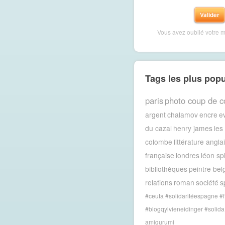
Vous avez oublié votre 
Tags les plus popu
paris
photo coup de c
argent
chalamov
encre
e
du cazal
henry james
les
colombe
littérature angla
française
londres
léon spi
bibliothèques
peintre bel
relations
roman
société
sp
#ceuta #solidaritéespagne #f
#blogqylvieneidinger #solida
amigurumi