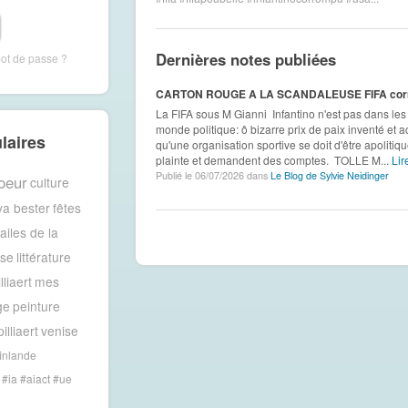
Dernières notes publiées
mot de passe ?
CARTON ROUGE A LA SCANDALEUSE FIFA corr
La FIFA sous M Gianni Infantino n'est pas dans les c
monde politique: ô bizarre prix de paix inventé et 
laires
qu'une organisation sportive se doit d'être apolitiq
plainte et demandent des comptes. TOLLE M...
Lire
Publié le 06/07/2026 dans
Le Blog de Sylvie Neidinger
oeur
culture
va bester
fêtes
 ailes de la
ise
littérature
lliaert
mes
ge
peinture
illiaert
venise
inlande
#ia #aiact #ue