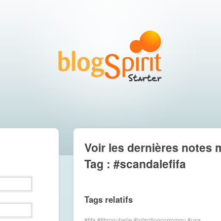
Voir les dernières notes 
Tag : #scandalefifa
Tags relatifs
#fifa #fifapoubelle #infantinocorrompu #usa...