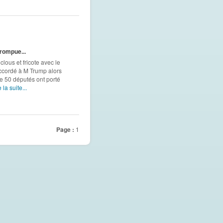
ompue...
lous et fricote avec le
accordé à M Trump alors
ue 50 députés ont porté
 la suite...
Page :
1