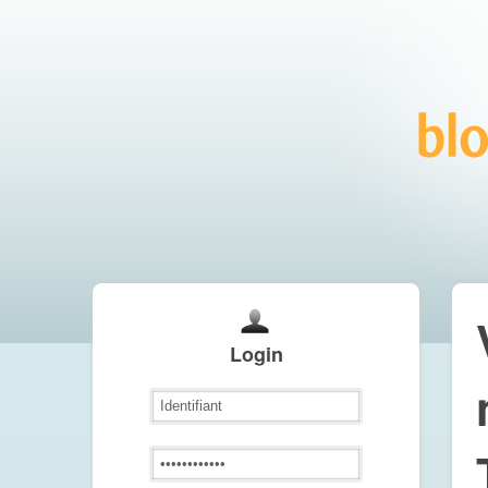
Login