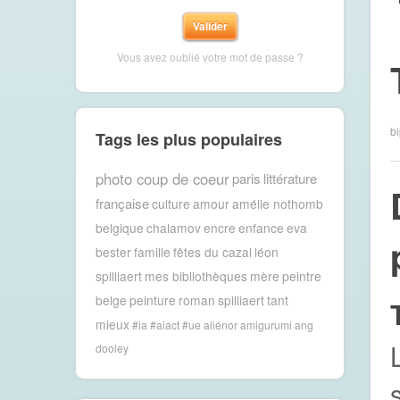
Vous avez oublié votre mot de passe ?
bi
Tags les plus populaires
photo coup de coeur
paris
littérature
française
culture
amour
amélie nothomb
belgique
chalamov
encre
enfance
eva
bester
famille
fêtes du cazal
léon
spilliaert
mes bibliothèques
mère
peintre
belge
peinture
roman
spilliaert
tant
mieux
#ia #aiact #ue
aliénor
amigurumi
ang
dooley