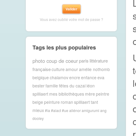
Vous avez oublié votre mot de passe ?
Tags les plus populaires
photo coup de coeur
paris
littérature
française
culture
amour
amélie nothomb
belgique
chalamov
encre
enfance
eva
bester
famille
fêtes du cazal
léon
spilliaert
mes bibliothèques
mère
peintre
belge
peinture
roman
spilliaert
tant
mieux
#ia #aiact #ue
aliénor
amigurumi
ang
dooley