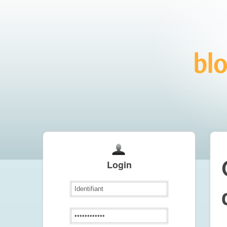
Login