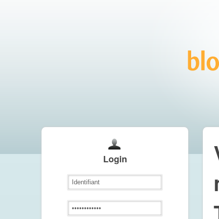
Login