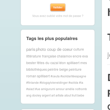
Vous avez oublié votre mot de passe ?
Tags les plus populaires
paris
photo coup de coeur
culture
littérature française
chalamov
encre
eva
bester
fêtes du cazal
léon spilliaert
mes
bibliothèques
peintre belge
peinture
roman
spilliaert
#ceuta #solidaritéespagne
#finlande #blogqylvieneidinger #solida
#ia
#aiact #ue
amigurumi
amour
amélie nothomb
ang dooley
argent
art
artiste
atout fruit
bebe