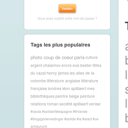
Vous avez oublié votre mot de passe ?
Tags les plus populaires
photo coup de coeur
paris
culture
argent
chalamov
encre
eva bester
fêtes
du cazal
henry james
les ailes de la
colombe
littérature anglaise
littérature
française
londres
léon spilliaert
mes
bibliothèques
peintre belge
peinture
relations
roman
société
spilliaert
venise
#ceuta #solidaritéespagne #finlande
#blogqylvieneidinger #solida
#ia #aiact #ue
amigurumi