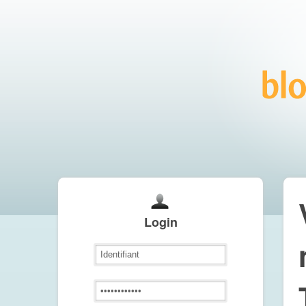
Login