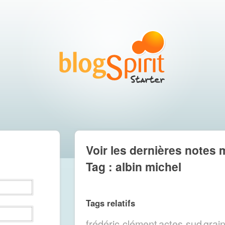
Voir les dernières notes 
Tag : albin michel
Tags relatifs
frédéric clément
actes sud
grai