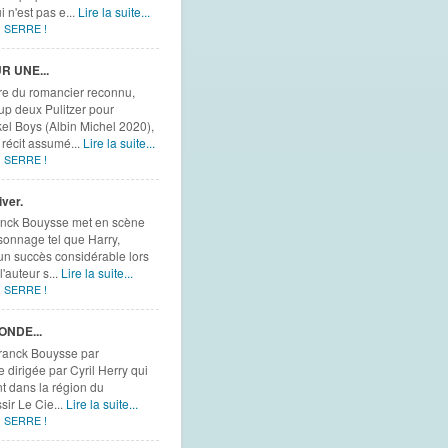
i n'est pas e...
Lire la suite...
 SERRE !
 UNE...
ure du romancier reconnu,
up deux Pulitzer pour
el Boys (Albin Michel 2020),
 récit assumé...
Lire la suite...
 SERRE !
ver.
ranck Bouysse met en scène
onnage tel que Harry,
 un succès considérable lors
'auteur s...
Lire la suite...
 SERRE !
NDE...
 Franck Bouysse par
 dirigée par Cyril Herry qui
nt dans la région du
sir Le Cie...
Lire la suite...
 SERRE !