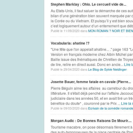
Stephen Marklay : Ohio. Le cercueil vide de...
Au Etats-Unis, il faut saluer la démarche de ces au
bilan d’une génération bien souvent marquée par 
la Corée ou du Vietnam. Et puisqu’il y est bien so
c’est logiquement autour d’un enterrement que déb
Publié le 11/09/2020 dans
MON ROMAN ? NOIR ET BIEN
Vocabularia: ahatine !?
"Une fête que l'on appelait ahatine... ." page 163 "L
Version en français moderne chez Albin Michel p
Baille issue des thématiques de Chrétien de Troyes 
de lire, relire en direct aussi. Donc en ancie...
Lire l
Publié le 29/04/2020 dans
Le Blog de Sylvie Neidinger
Josette Bauer, femme fatale en cavale (Pierre...
Pierre Béguin aime les affaires au carrefour du droit
littérature. Il s'était déjà penché sur l'affaire Jacco
judiciaire dans les années 50, et en avait tiré un
bénéfice du doute* , couronné par le Prix ...
Lire la 
Publié le 09/03/2020 dans
Ecrivain de la comédie romand
Morgan Audic : De Bonnes Raisons De Mourir....
Tourisme macabre, on pose désormais fièrement à 
des auto-tamponeuses de la place centrale de Prypi