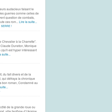
teurs audacieux faisant le
des guerres comme celles de
uvent question de combats,
ute ces rom...
Lire la suite...
 SERRE !
e Chevalier à la Charrette".
ar Claude Duneton, Monique
(qu'il est hyper intéressant
a suite...
, du fait divers et de la
ud, qui défraya la chronique
 très bon roman, Condamné au
suite...
e
côté de la grande roue ou
at, ville fantôme d’Ukraine