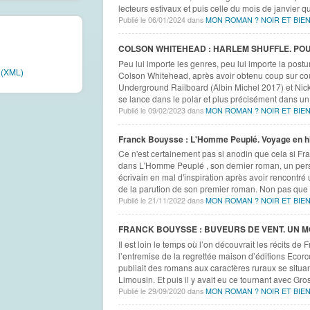
lecteurs estivaux et puis celle du mois de janvier qu
Publié le 06/01/2024 dans
MON ROMAN ? NOIR ET BIEN
COLSON WHITEHEAD : HARLEM SHUFFLE. POUR
Peu lui importe les genres, peu lui importe la post
e (XML)
Colson Whitehead, après avoir obtenu coup sur co
Underground Railboard (Albin Michel 2017) et Nick
se lance dans le polar et plus précisément dans un
Publié le 09/02/2023 dans
MON ROMAN ? NOIR ET BIEN
Franck Bouysse : L'Homme Peuplé. Voyage en hi
Ce n'est certainement pas si anodin que cela si F
dans L'Homme Peuplé , son dernier roman, un pers
écrivain en mal d'inspiration après avoir rencontré
de la parution de son premier roman. Non pas que l
Publié le 21/11/2022 dans
MON ROMAN ? NOIR ET BIEN
FRANCK BOUYSSE : BUVEURS DE VENT. UN MO
Il est loin le temps où l’on découvrait les récits de
l’entremise de la regrettée maison d’éditions Ecorce
publiait des romans aux caractères ruraux se situa
Limousin. Et puis il y avait eu ce tournant avec Gros
Publié le 29/09/2020 dans
MON ROMAN ? NOIR ET BIEN