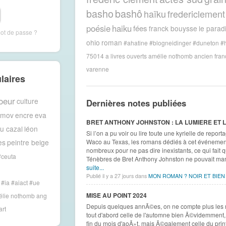
basho
bashô
haïku
fredericlement
poésie
haiku
fées
franck bouysse
le paradi
mot de passe ?
ohio
roman
#ahatine
#blogneidinger
#duneton
#h
75014
a livres ouverts
amélie nothomb
ancien fran
varenne
laires
oeur
culture
Dernières notes publiées
amov
encre
eva
BRET ANTHONY JOHNSTON : LA LUMIERE ET LE
du cazal
léon
Si l’on a pu voir ou lire toute une kyrielle de repo
es
peintre belge
Waco au Texas, les romans dédiés à cet événement
nombreux pour ne pas dire inexistants, ce qui fait
#ceuta
Ténèbres de Bret Anthony Johnston ne pouvait manq
suite...
Publié il y a 27 jours dans
MON ROMAN ? NOIR ET BIEN
#ia #aiact #ue
MISE AU POINT 2024
lie nothomb
ang
Depuis quelques annÃ©es, on ne compte plus les ren
art
tout d'abord celle de l'automne bien Ã©videmmen
fin du mois d'aoÃ»t, mais Ã©galement celle du pri