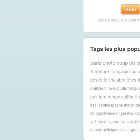
Vous avez oublié votre 
Tags les plus popu
paris
photo coup de c
littérature française
chal
bester
fc chalabre
fêtes 
spilliaert
mes bibliothèqu
peinture
roman
spilliaert
#solidaritéespagne #finlande
#blogqylvieneidinger #solida
aliénor
amigurumi
amour
amé
dooley
antisiganisme
argent