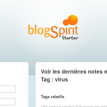
Voir les dernières notes 
Tag : virus
Tags relatifs
alfa romeo
corona
club
commune
cov