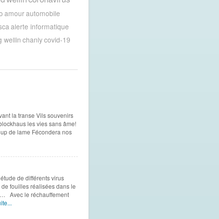
o
amour
automobile
sca
alerte informatique
g wellin
chanly
covid-19
ant la transe Vils souvenirs
 blockhaus les vies sans âme!
 coup de lame Fécondera nos
tude de différents virus
 de fouilles réalisées dans le
da… Avec le réchauffement
ite...