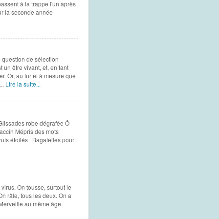
ssent à la trappe l'un après
our la seconde année
 question de sélection
 un être vivant, et, en tant
rer. Or, au fur et à mesure que
..
Lire la suite...
 Glissades robe dégrafée Ô
accin Mépris des mots
ruts étoilés Bagatelles pour
 virus. On tousse, surtout le
On râle, tous les deux. On a
 Merveille au même âge.