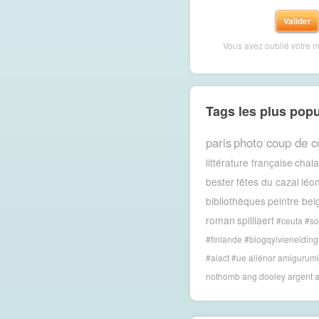
Vous avez oublié votre 
Tags les plus popu
paris
photo coup de c
littérature française
chal
bester
fêtes du cazal
léon
bibliothèques
peintre bel
roman
spilliaert
#ceuta #so
#finlande #blogqylvieneiding
#aiact #ue
aliénor
amigurumi
nothomb
ang dooley
argent
a