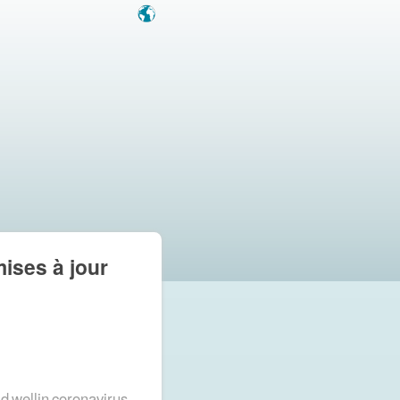
mises à jour
id
wellin
coronavirus