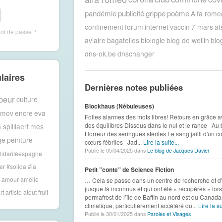
pandémie
publicité
grippe
poème
Alfa rome
confinement
forum
internet
vaccin
7 mars
af
mot de passe ?
aviaire
bagatelles
biologie
blog de wellin
blo
dns-ok.be
dnschanger
laires
Dernières notes publiées
oeur
culture
Blockhaus (Nébuleuses)
amov
encre
eva
Folles alarmes des mots libres! Retours en grâce av
des équilibres Dissous dans le nul et le rance Au
 spilliaert
mes
Horreur des seringues stériles Le sang jailli d'un
ge
peinture
cœurs fébriles Jad...
Lire la suite...
Publié le 05/04/2025 dans
Le blog de Jacques Davier
lidaritéespagne
er #solida
#ia
Petit ”conte” de Science Fiction
amour
amélie
… Cela se passe dans un centre de recherche et d’é
jusque là inconnus et qui ont été « récupérés » lors
rt
artiste
atout fruit
permafrost de l’île de Baffin au nord est du Cana
climatique, particulièrement accéléré du...
Lire la su
Publié le 30/01/2025 dans
Paroles et Visages