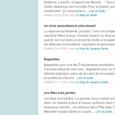
Andenne, Laroche, et depuis hier Binche… ! Tous pa
l'autre, beaucoup sont annulés. Pour la plupart, p
consécutive. Ça commence à ...
Lire la suite...
Publié le 25/01/2022 dans
Le Blog de Wellin
Un virus naturellement sélectionné!
La réponse est évidente, pourtant. C'est une simple
naturelle! Merci à vous, Charles Darwin! Le virus est
que tel, son but dans la vie est de croître et prospé
les défenses immunitaires, naturelles et vaccinales.
Publié le 24/12/2021 dans
Le blog de Jacques Davier
Bagatelles
Bagatelles pour une fée Ô Sacrements sacrificiels
Flammes rébus de mes ciels Bagatelles pour un v
vitriolés Explosion vision de ton sein Annonciades 
la souffrance Vile pris...
Lire la suite...
Publié le 11/11/2021 dans
Le blog de Jacques Davier
Les filles sont parties.
Les filles sont parties ! La grande nous a laissé son
Goût. On marche à deux à l'heure, surtout le Goût. 
beaucoup marché... J'ai retrouvé dans P'tite Sœur,
Merveille voulait habiter le Louvre. ...
Lire la suite...