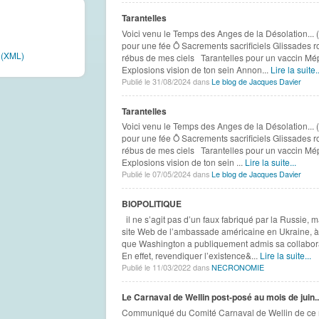
Tarantelles
Voici venu le Temps des Anges de la Désolation... 
pour une fée Ô Sacrements sacrificiels Glissades
e (XML)
rébus de mes ciels Tarantelles pour un vaccin Mépr
Explosions vision de ton sein Annon...
Lire la suite..
Publié le 31/08/2024 dans
Le blog de Jacques Davier
Tarantelles
Voici venu le Temps des Anges de la Désolation... 
pour une fée Ô Sacrements sacrificiels Glissades
rébus de mes ciels Tarantelles pour un vaccin Mépr
Explosions vision de ton sein ...
Lire la suite...
Publié le 07/05/2024 dans
Le blog de Jacques Davier
BIOPOLITIQUE
il ne s’agit pas d’un faux fabriqué par la Russie, 
site Web de l’ambassade américaine en Ukraine, à par
que Washington a publiquement admis sa collaborati
En effet, revendiquer l’existence&...
Lire la suite...
Publié le 11/03/2022 dans
NECRONOMIE
Le Carnaval de Wellin post-posé au mois de juin..
Communiqué du Comité Carnaval de Wellin de ce m