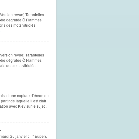
(Version revue) Tarantelles
 robe dégrafée Ô Flammes
is des mots vitriolés
.
(Version revue) Tarantelles
 robe dégrafée Ô Flammes
is des mots vitriolés
mais d’une capture d’écran du
tir de laquelle il est clair
on avec Kiev sur le sujet .
.
ardi 25 janvier : " Eupen,