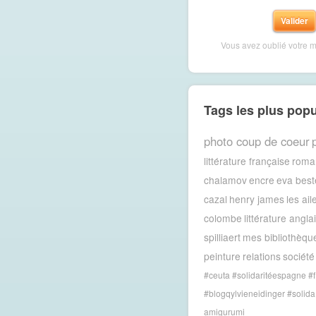
Vous avez oublié votre 
Tags les plus popu
photo coup de coeur
littérature française
roma
chalamov
encre
eva best
cazal
henry james
les ail
colombe
littérature angla
spilliaert
mes bibliothèqu
peinture
relations
société
#ceuta #solidaritéespagne #f
#blogqylvieneidinger #solida
amigurumi