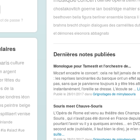
chostakovitch
goerne
ian bostridge
mahler
s
beethoven
bella figura
berliner ensemble
bianca li
mot de passe ?
brahms
brecht
chopin
dialogues des carmélites
dut
et démones
eleonora abbagnato
laires
Dernières notes publiées
paris
culture
Monologue pour Tamestit et l'orchestre de...
n
argent
Mozart encadre le concert : cela ne fait jamais de 
: les reprises lancinantes du baroque ont un effet 
er
fêtes du
pas, sans que je parvienne toujours à y être très att
es de la
instantanément, l'oreille se dresse. L'écoute se ...
Li
Publié le 28/01/2017 dans
Grignotages de mimylasouris
ise
londres
léon
es
peintre belge
Souris meet Chauve-Souris
L'Opéra de Rome est venu au théâtre des Champs
spilliaert
venise
Souris , qui n'avait pas été donné en France depuis
inlande
pourtant l'avoir vu il y a quelques années… en DVD
second acte (oubliable, il faut bien le dire), je m'en
#ia #aiact #ue
suite...
Publié le 28/01/2017 dans
Grignotages de mimylasouris