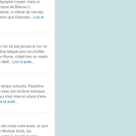
horégraphe moyen, mais un
ropos de Bianca Li.
siècle, ni même de l'année,
i bien que Déesses...
Lire la
'on ne sait jamais si l'on ne
p fatigué pour en profiter.
n-Rome, c'était hier un match
 Matt...
Lire la suite...
temps culturels, Palpatine
urs avec son binôme baroque,
qui s'est mise en place d'elle-
re la suite...
 les corps mais aussi, ce que
 Michael Hulls, les
entre la sculpture et le