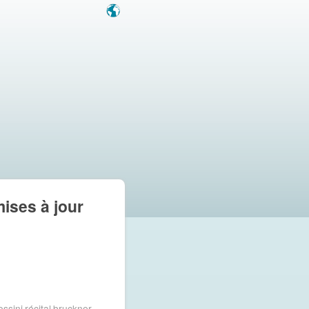
mises à jour
ossini
récital
bruckner