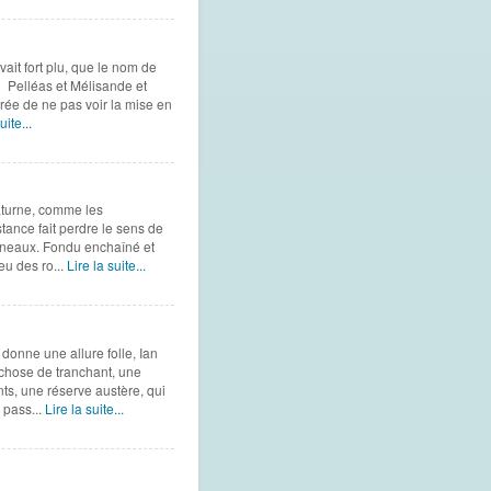
ait fort plu, que le nom de
n Pelléas et Mélisande et
trée de ne pas voir la mise en
uite...
aturne, comme les
tance fait perdre le sens de
anneaux. Fondu enchaîné et
eu des ro...
Lire la suite...
donne une allure folle, Ian
e chose de tranchant, une
nts, une réserve austère, qui
 pass...
Lire la suite...