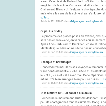
Karen Kain disait de Roland Petit qu'il était un c
magicien de la scène. On ne saurait dire mieux à p
Clairement, Bianca Li n'est pas la chorégraphe du 
mais elle a le sens de la scène et sait s'entourer, s
suite...
Publié le 27/12/2015 dans
Grignotages de mimylasouris
Oups, it's Friday
Le problème des places prises en avance, c'est que l
sera pas en week-end, en vacances ou seulement tro
Après Arvo-Pärt-Biarritz, Bruckner-Ecosse et Petibo
Mahler-fatigue. Mais on ne sèche pas un concert de
Publié le 24/10/2015 dans
Grignotages de mimylasouris
Baroque et britannique
Concert du 26 mai Dans ses voyages à remonter le 
visite généralement le XVII e siècle et les alento
le XIX e , XX e et XXI e avec moi. Cette répartition, 
même, m'a bien arrangée bien pour ce qui est ...
Li
Publié le 16/06/2015 dans
Grignotages de mimylasouris
Et la lumière fut – un ballet à elle seule
Pour écrire le mouvement, Russell Maliphant utilise
peu de chorégraphes font, les lumières. Conçus par
éclairages deviennent un véritable art, à mi-chemin 