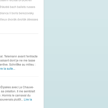
trauss
bach
ballets russes
blanca li
boris berezovsky
illeux
dvorák
dvořák
déesses
mal. Telemann avant l'entracte
apaisant dont je ne me lasse
entive. Schnittke au milieu :
re la suite...
-Élysées avec La Chauve-
 sa création. Il me semblait
. Hormis le carnaval du
 souvenais plutôt...
Lire la