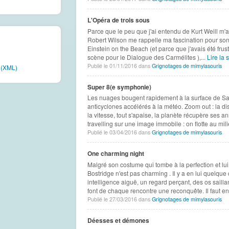
L'Opéra de trois sous
Parce que le peu que j'ai entendu de Kurt Weill m'av
Robert Wilson me rappelle ma fascination pour so
Einstein on the Beach (et parce que j'avais été frus
scène pour le Dialogue des Carmélites ),...
Lire la s
Publié le 01/11/2016 dans
Grignotages de mimylasouris
e (XML)
Super 8(e symphonie)
Les nuages bougent rapidement à la surface de S
anticyclones accélérés à la météo. Zoom out : la dis
la vitesse, tout s'apaise, la planète récupère ses 
travelling sur une image immobile : on flotte au mili
Publié le 03/04/2016 dans
Grignotages de mimylasouris
One charming night
Malgré son costume qui tombe à la perfection et lui 
Bostridge n'est pas charming . Il y a en lui quelqu
intelligence aiguë, un regard perçant, des os sailla
font de chaque rencontre une reconquête. Il faut en
Publié le 27/03/2016 dans
Grignotages de mimylasouris
Déesses et démones