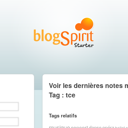
Voir les dernières notes 
Tag : tce
Tags relatifs
musique
concert
danse
opéra
ballet
r