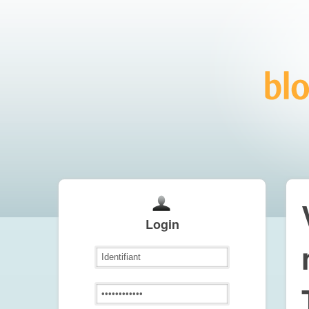
Login