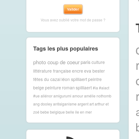
Vous avez oublié votre mot de passe ?
Tags les plus populaires
photo coup de coeur
paris
culture
littérature française
encre
eva bester
fêtes du cazal
léon spilliaert
peintre
belge
peinture
roman
spilliaert
#ia #aiact
#ue
aliénor
amigurumi
amour
amélie nothomb
ang dooley
antisiganisme
argent
art
arthur et
zoé
bebe
belgique
belle ile en mer