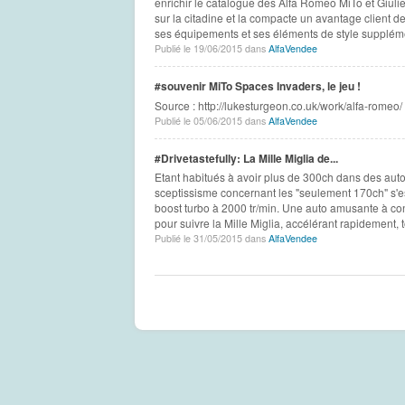
enrichir le catalogue des Alfa Romeo MiTo et Giuliet
sur la citadine et la compacte un avantage client d
ses équipements et ses éléments de style supplémen
Publié le 19/06/2015 dans
AlfaVendee
#souvenir MiTo Spaces Invaders, le jeu !
Source : http://lukesturgeon.co.uk/work/alfa-ro
Publié le 05/06/2015 dans
AlfaVendee
#‎Drivetastefully‬: La Mille Miglia de...
Etant habitués à avoir plus de 300ch dans des aut
sceptissisme concernant les "seulement 170ch" s'es
boost turbo à 2000 tr/min. Une auto amusante à condu
pour suivre la Mille Miglia, accélérant rapidement, t
Publié le 31/05/2015 dans
AlfaVendee