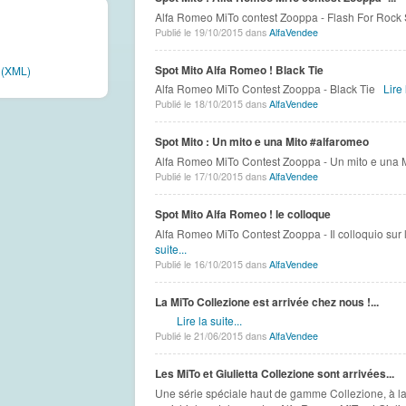
Alfa Romeo MiTo contest Zooppa - Flash For Rock
Publié le 19/10/2015 dans
AlfaVendee
Spot Mito Alfa Romeo ! Black Tie
e (XML)
Alfa Romeo MiTo Contest Zooppa - Black Tie
Lire 
Publié le 18/10/2015 dans
AlfaVendee
Spot Mito : Un mito e una Mito #alfaromeo
Alfa Romeo MiTo Contest Zooppa - Un mito e una 
Publié le 17/10/2015 dans
AlfaVendee
Spot Mito Alfa Romeo ! le colloque
Alfa Romeo MiTo Contest Zooppa - Il colloquio su
suite...
Publié le 16/10/2015 dans
AlfaVendee
La MiTo Collezione est arrivée chez nous !...
Lire la suite...
Publié le 21/06/2015 dans
AlfaVendee
Les MiTo et Giulietta Collezione sont arrivées...
Une série spéciale haut de gamme Collezione, à la f