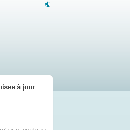
mises à jour
arteau
musique