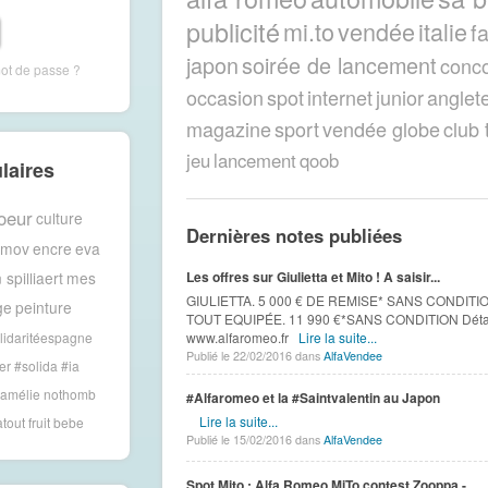
publicité
mi.to
vendée
italie
f
japon
soirée de lancement
conc
mot de passe ?
occasion
spot
internet
junior
anglet
magazine
sport
vendée globe
club 
jeu
lancement
qoob
laires
oeur
culture
Dernières notes publiées
amov
encre
eva
 spilliaert
mes
Les offres sur Giulietta et Mito ! A saisir...
GIULIETTA. 5 000 € DE REMISE* SANS CONDITIO
ge
peinture
TOUT EQUIPÉE. 11 990 €*SANS CONDITION Détail 
lidaritéespagne
www.alfaromeo.fr
Lire la suite...
Publié le 22/02/2016 dans
AlfaVendee
er #solida
#ia
amélie nothomb
#Alfaromeo et la #Saintvalentin au Japon
Lire la suite...
atout fruit
bebe
Publié le 15/02/2016 dans
AlfaVendee
Spot Mito : Alfa Romeo MiTo contest Zooppa -...