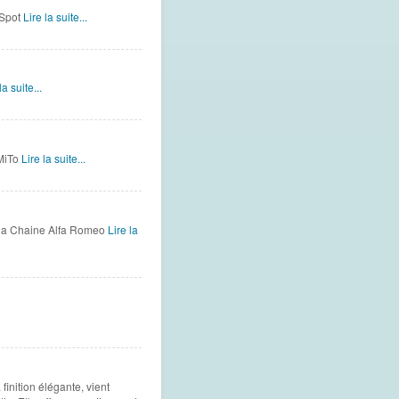
 Spot
Lire la suite...
la suite...
MiTo
Lire la suite...
r la Chaine Alfa Romeo
Lire la
inition élégante, vient