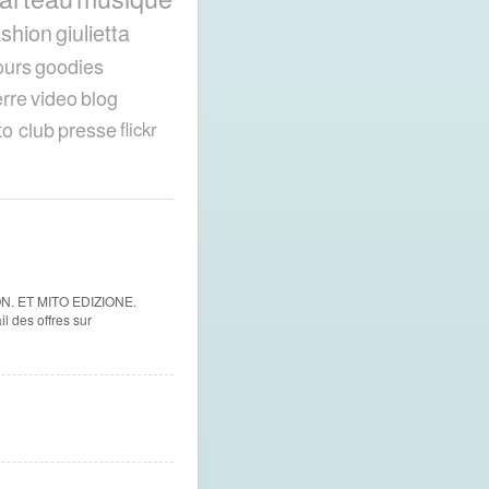
ashion
giulietta
ours
goodies
erre
video
blog
to club
presse
flickr
N. ET MITO EDIZIONE.
des offres sur