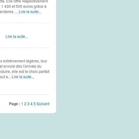
ta. Elle offre respectivement
e 1 430 et 500 euros grâce à
taires. ...
Lire la suite...
meo/
Lire la suite...
os extrêmement légères, leur
t envolé dès l'arrivée du
ire, elle est le choix parfait
out e...
Lire la suite...
Page :
1
2
3
4
5
Suivant