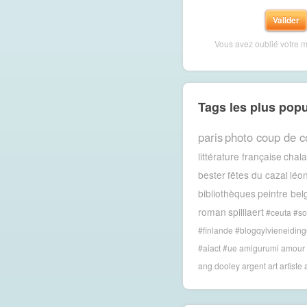
Vous avez oublié votre 
Tags les plus popu
paris
photo coup de c
littérature française
chal
bester
fêtes du cazal
léon
bibliothèques
peintre bel
roman
spilliaert
#ceuta #so
#finlande #blogqylvieneiding
#aiact #ue
amigurumi
amour
ang dooley
argent
art
artiste