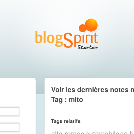
Voir les dernières notes 
Tag : mito
Tags relatifs
alfa romeo
automobile
sa b