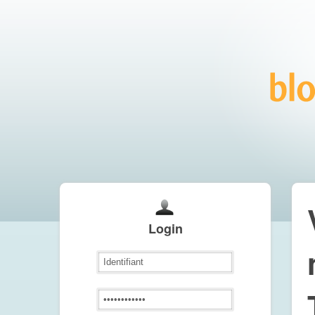
Login