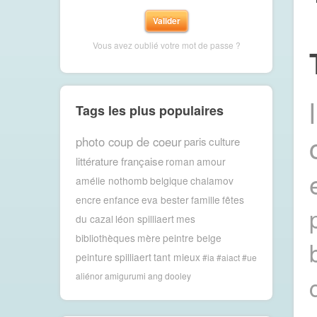
Vous avez oublié votre mot de passe ?
Tags les plus populaires
photo coup de coeur
paris
culture
littérature française
roman
amour
amélie nothomb
belgique
chalamov
encre
enfance
eva bester
famille
fêtes
du cazal
léon spilliaert
mes
bibliothèques
mère
peintre belge
peinture
spilliaert
tant mieux
#ia #aiact #ue
aliénor
amigurumi
ang dooley