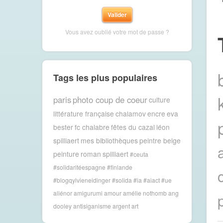
Vous avez oublié votre mot de passe ?
Tags les plus populaires
paris
photo coup de coeur
culture
littérature française
chalamov
encre
eva
bester
fc chalabre
fêtes du cazal
léon
spilliaert
mes bibliothèques
peintre belge
a
peinture
roman
spilliaert
#ceuta
#solidaritéespagne #finlande
#blogqylvieneidinger #solida
#ia #aiact #ue
aliénor
amigurumi
amour
amélie nothomb
ang
dooley
antisiganisme
argent
art