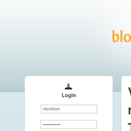
Login