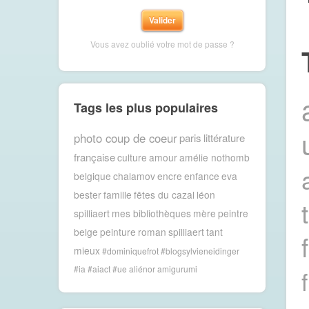
Vous avez oublié votre mot de passe ?
Tags les plus populaires
photo coup de coeur
paris
littérature
française
culture
amour
amélie nothomb
belgique
chalamov
encre
enfance
eva
bester
famille
fêtes du cazal
léon
spilliaert
mes bibliothèques
mère
peintre
belge
peinture
roman
spilliaert
tant
mieux
#dominiquefrot #blogsylvieneidinger
#ia #aiact #ue
aliénor
amigurumi