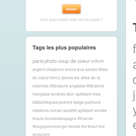
Vous avez oublié votre mot de passe ?
Tags les plus populaires
paris
photo coup de coeur
culture
argent
chalamov
encre
eva bester
fêtes
du cazal
henry james
les ailes de la
colombe
littérature anglaise
littérature
française
londres
léon spilliaert
mes
bibliothèques
peintre belge
peinture
relations
roman
société
spilliaert
venise
#ceuta #solidaritéespagne #finlande
#blogqylvieneidinger #solida
#ia #aiact #ue
amigurumi