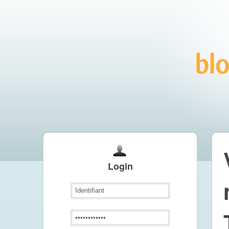
Login