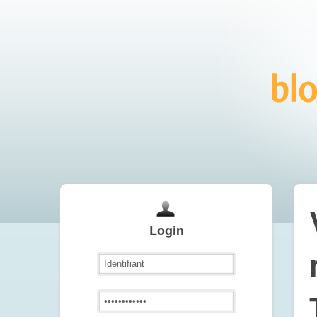
Login