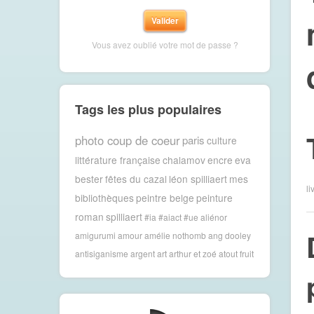
Vous avez oublié votre mot de passe ?
Tags les plus populaires
photo coup de coeur
paris
culture
littérature française
chalamov
encre
eva
bester
fêtes du cazal
léon spilliaert
mes
li
bibliothèques
peintre belge
peinture
roman
spilliaert
#ia #aiact #ue
aliénor
amigurumi
amour
amélie nothomb
ang dooley
antisiganisme
argent
art
arthur et zoé
atout fruit