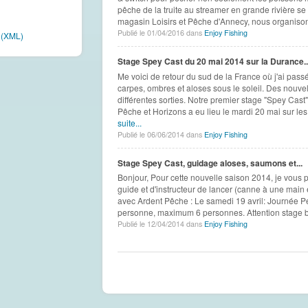
pêche de la truite au streamer en grande rivière se 
magasin Loisirs et Pêche d'Annecy, nous organison
Publié le 01/04/2016 dans
Enjoy Fishing
e (XML)
Stage Spey Cast du 20 mai 2014 sur la Durance..
Me voici de retour du sud de la France où j'ai pas
carpes, ombres et aloses sous le soleil. Des nouvel
différentes sorties. Notre premier stage "Spey Cas
Pêche et Horizons a eu lieu le mardi 20 mai sur les
suite...
Publié le 06/06/2014 dans
Enjoy Fishing
Stage Spey Cast, guidage aloses, saumons et...
Bonjour, Pour cette nouvelle saison 2014, je vous
guide et d'instructeur de lancer (canne à une main
avec Ardent Pêche : Le samedi 19 avril: Journée P
personne, maximum 6 personnes. Attention stage b
Publié le 12/04/2014 dans
Enjoy Fishing