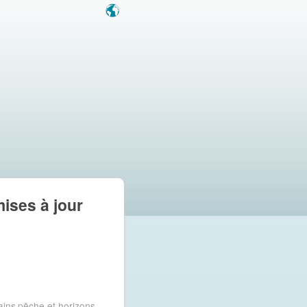
mises à jour
ains
pêche et horizons