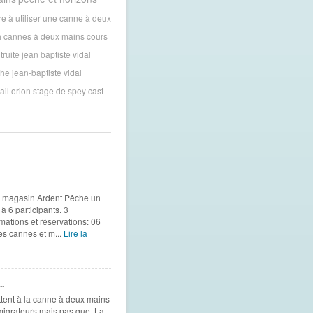
e à utiliser une canne à deux
h
cannes à deux mains
cours
truite
jean baptiste vidal
che
jean-baptiste vidal
ail orion
stage de spey cast
e magasin Ardent Pêche un
à 6 participants. 3
mations et réservations: 06
es cannes et m...
Lire la
.
tent à la canne à deux mains
migrateurs mais pas que. La