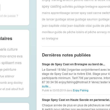
spey casting
activités guidage bretagne
apprendr
mains
apprentissage lancer spey cast
canne switc
mot de passe ?
de lancer
guidage alose
guidage saumon
guidage 
jean-baptiste vidal
jean-baptiste vidal guide de pê
moniteur-guide de pêche
loisirs et pêche annecy
m
laires
en bretagne
aris
culture
Dernières notes publiées
amov
encre
eva
 spilliaert
mes
Stage de Spey Cast en Bretagne au bord de...
ge
peinture
Le Samedi 18 Mai j'organise conjointement avec l
stage de Spey Cast sur la rivière Ellé. Stage pour 4 
 #ue
aliénor
participants minimum. Tarif 70€ par personne. Infor
87 30 34 56 enjoy.fishing@hotmail.fr Venez tester l
thomb
ang dooley
suite...
ur et zoé
atout fruit
Publié le 03/05/2019 dans
Enjoy Fishing
Stage Spey Cast en Haute Savoie en partenariat..
Chaque année de plus en plus de pêcheurs se met
& switch pour pêcher non seulement les poissons 