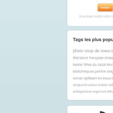
Vous avez oublié votre 
Tags les plus popu
photo coup de coeur
p
littérature française
chal
bester
fêtes du cazal
léon
bibliothèques
peintre bel
roman
spilliaert
#ia #aiact
amigurumi
amour
amélie no
antisiganisme
argent
art
arth