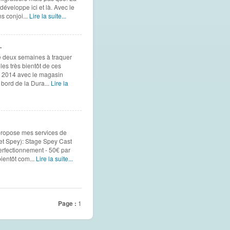
développe ici et là. Avec le
s conjoi...
Lire la suite...
.
sé deux semaines à traquer
les très bientôt de ces
t" 2014 avec le magasin
 bord de la Dura...
Lire la
 propose mes services de
 et Spey): Stage Spey Cast
erfectionnement - 50€ par
ientôt com...
Lire la suite...
Page :
1