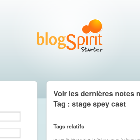
Voir les dernières notes 
Tag : stage spey cast
Tags relatifs
enjoy fishing
ardent pêche
canne à deux m