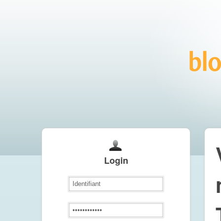
Login