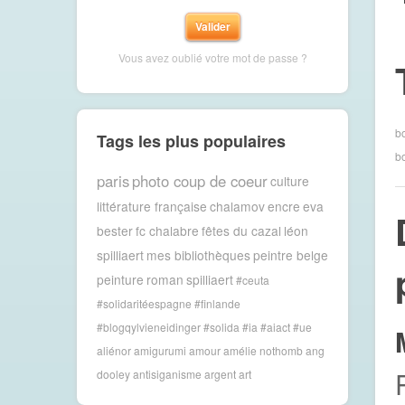
Vous avez oublié votre mot de passe ?
b
Tags les plus populaires
b
paris
photo coup de coeur
culture
littérature française
chalamov
encre
eva
bester
fc chalabre
fêtes du cazal
léon
spilliaert
mes bibliothèques
peintre belge
peinture
roman
spilliaert
#ceuta
#solidaritéespagne #finlande
#blogqylvieneidinger #solida
#ia #aiact #ue
aliénor
amigurumi
amour
amélie nothomb
ang
dooley
antisiganisme
argent
art