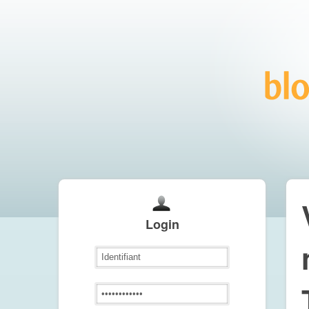
Login