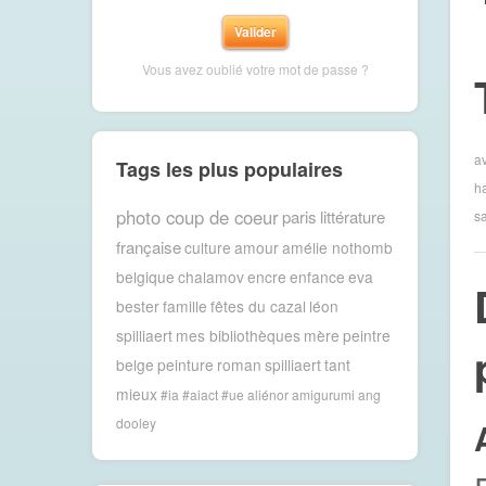
Vous avez oublié votre mot de passe ?
av
Tags les plus populaires
h
photo coup de coeur
paris
littérature
sa
française
culture
amour
amélie nothomb
belgique
chalamov
encre
enfance
eva
bester
famille
fêtes du cazal
léon
spilliaert
mes bibliothèques
mère
peintre
belge
peinture
roman
spilliaert
tant
mieux
#ia #aiact #ue
aliénor
amigurumi
ang
dooley