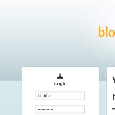
Login