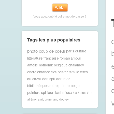
Vous avez oublié votre mot de passe ?
Tags les plus populaires
photo coup de coeur
paris
culture
littérature française
roman
amour
amélie nothomb
belgique
chalamov
encre
enfance
eva bester
famille
fêtes
du cazal
léon spilliaert
mes
bibliothèques
mère
peintre belge
peinture
spilliaert
tant mieux
#ia #aiact #ue
aliénor
amigurumi
ang dooley