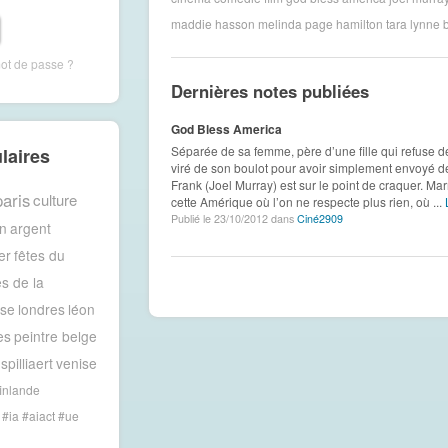
maddie hasson
melinda page hamilton
tara lynne 
mot de passe ?
Dernières notes publiées
God Bless America
Séparée de sa femme, père d’une fille qui refuse de
laires
viré de son boulot pour avoir simplement envoyé de
Frank (Joel Murray) est sur le point de craquer. Mar
paris
culture
cette Amérique où l’on ne respecte plus rien, où ...
Publié le 23/10/2012 dans
Ciné2909
n
argent
er
fêtes du
es de la
ise
londres
léon
es
peintre belge
spilliaert
venise
inlande
#ia #aiact #ue