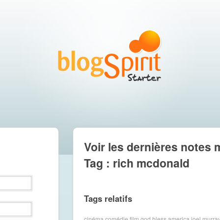
Voir les dernières notes 
Tag : rich mcdonald
Tags relatifs
cinéma
comédie
film
god bless america
joel murra