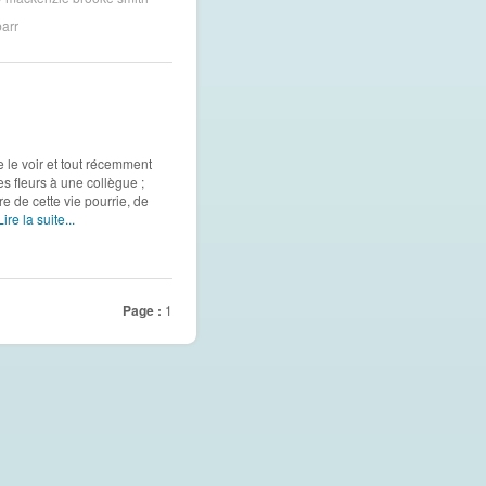
barr
 le voir et tout récemment
s fleurs à une collègue ;
re de cette vie pourrie, de
Lire la suite...
Page :
1