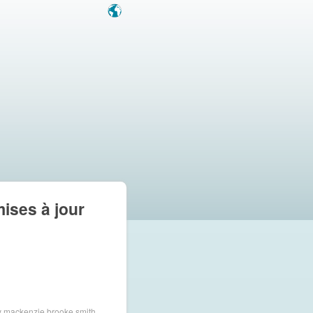
mises à jour
y
mackenzie brooke smith