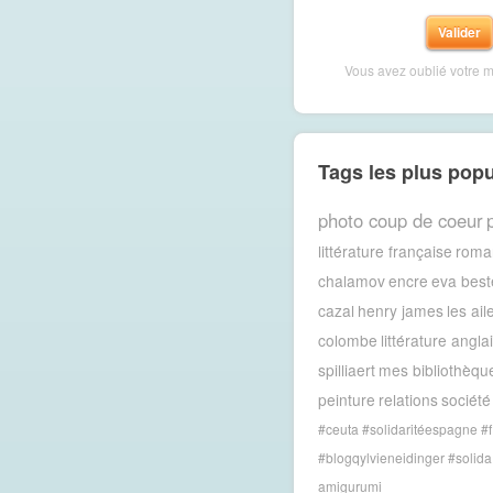
Vous avez oublié votre 
Tags les plus popu
photo coup de coeur
littérature française
roma
chalamov
encre
eva best
cazal
henry james
les ail
colombe
littérature angla
spilliaert
mes bibliothèqu
peinture
relations
société
#ceuta #solidaritéespagne #f
#blogqylvieneidinger #solida
amigurumi