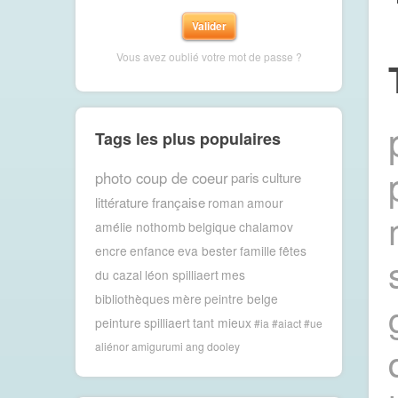
Vous avez oublié votre mot de passe ?
Tags les plus populaires
photo coup de coeur
paris
culture
littérature française
roman
amour
amélie nothomb
belgique
chalamov
encre
enfance
eva bester
famille
fêtes
du cazal
léon spilliaert
mes
bibliothèques
mère
peintre belge
peinture
spilliaert
tant mieux
#ia #aiact #ue
aliénor
amigurumi
ang dooley