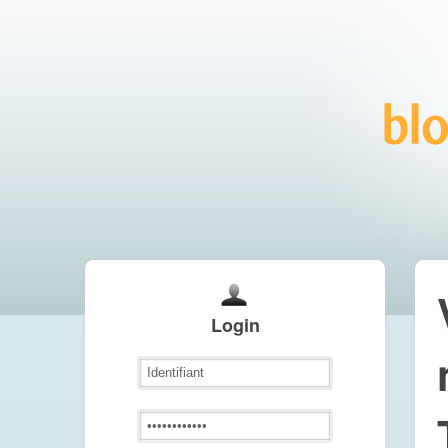
Login