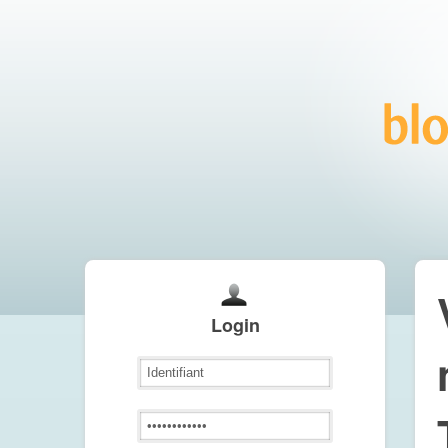
Login