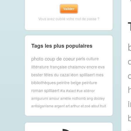
Vous avez oublié votre mot de passe ?
Tags les plus populaires
photo coup de coeur
paris
culture
littérature française
chalamov
encre
eva
bester
fêtes du cazal
léon spilliaert
mes
bibliothèques
peintre belge
peinture
roman
spilliaert
#ia #aiact #ue
aliénor
amigurumi
amour
amélie nothomb
ang dooley
antisiganisme
argent
art
arthur et zoé
atout fruit
b