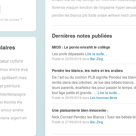
florence maquin
fonction de l'orgasme
hyper sexual
pendre les blancs
plb
traite arabe
wilhem reich
zi
mot de passe ?
Dernières notes publiées
laires
MIOS : Le porno envahit le collège
Les profs dépassés
Lire la suite...
Publié le 23/05/2019 dans
Bar-Zing
oeur
culture
amov
encre
eva
Pendre les blancs, les noirs et les arabes
 spilliaert
mes
De l’art ou du cochon PLB signifie Pendez les blancs
rentre dans des crèches, Je tue des bébés blancs. 
ge
peinture
leurs parents, écartelez-les pour passer le temps, di
tout âge petits et grands. ...
Lire la suite...
lidaritéespagne
Publié le 29/09/2018 dans
Les hommes libres
er #solida
#ia
amour
amélie
Une plaisanterie bien innocente :
Nick Conrad Pendez les Blancs ! Tuez les bébés bl
anisme
argent
art
Publié le 27/09/2018 dans
Bar-Zing