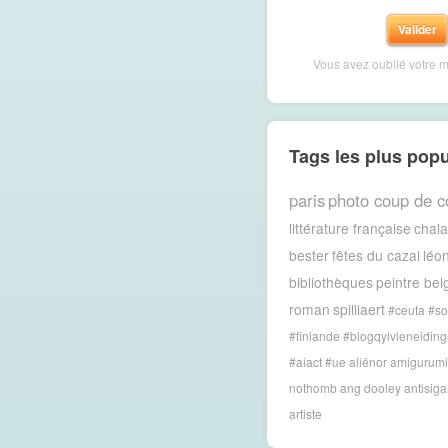
Vous avez oublié votre 
Tags les plus popu
paris
photo coup de c
littérature française
chal
bester
fêtes du cazal
léon
bibliothèques
peintre bel
roman
spilliaert
#ceuta #so
#finlande #blogqylvieneiding
#aiact #ue
aliénor
amigurumi
nothomb
ang dooley
antisig
artiste