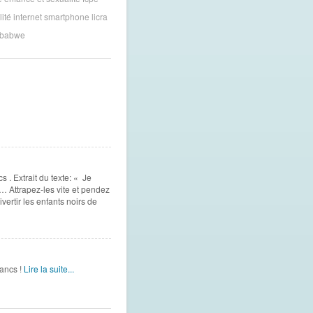
ité
internet smartphone
licra
mbabwe
 . Extrait du texte: « Je
… Attrapez-les vite et pendez
vertir les enfants noirs de
ancs !
Lire la suite...