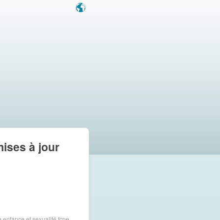
mises à jour
e
enfance et sexualité
fcpe