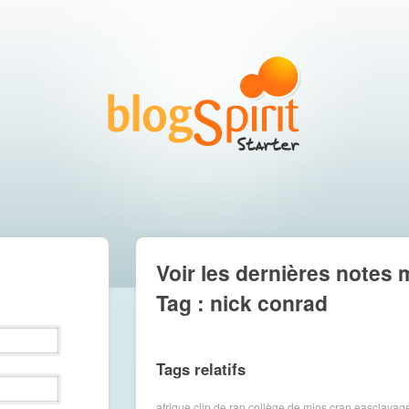
Voir les dernières notes 
Tag : nick conrad
Tags relatifs
afrique
clip de rap
collège de mios
cran
easclavag