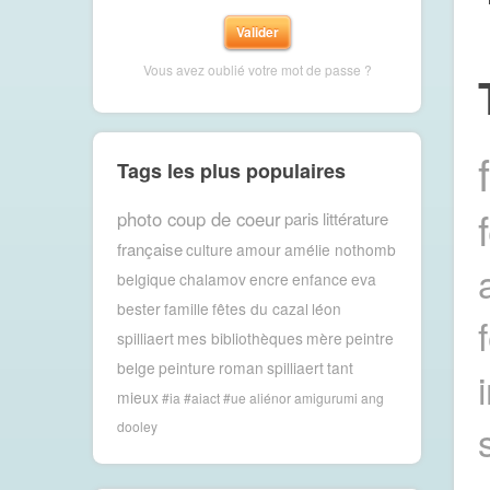
Vous avez oublié votre mot de passe ?
Tags les plus populaires
photo coup de coeur
paris
littérature
française
culture
amour
amélie nothomb
belgique
chalamov
encre
enfance
eva
bester
famille
fêtes du cazal
léon
spilliaert
mes bibliothèques
mère
peintre
belge
peinture
roman
spilliaert
tant
mieux
#ia #aiact #ue
aliénor
amigurumi
ang
dooley