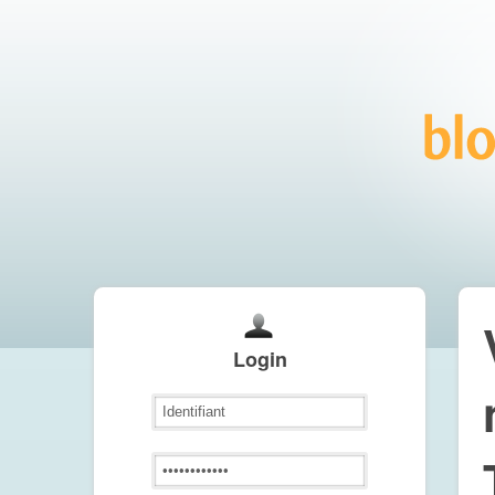
Login