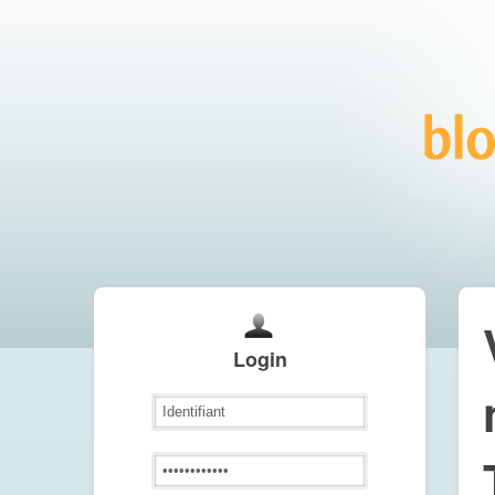
Login