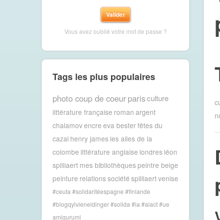
Vous avez oublié votre mot de passe ?
Tags les plus populaires
photo coup de coeur
paris
culture
c
littérature française
roman
argent
n
chalamov
encre
eva bester
fêtes du
cazal
henry james
les ailes de la
colombe
littérature anglaise
londres
léon
spilliaert
mes bibliothèques
peintre belge
peinture
relations
société
spilliaert
venise
#ceuta #solidaritéespagne #finlande
#blogqylvieneidinger #solida
#ia #aiact #ue
amigurumi