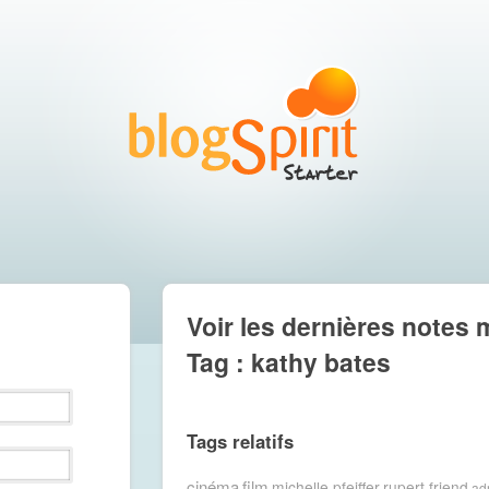
Voir les dernières notes 
Tag : kathy bates
Tags relatifs
cinéma
film
michelle pfeiffer
rupert friend
ad