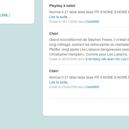
Playboy à saisir
Normal 0 21 false false false FR X-NONE X-NONE Mi
e (XML)
Lire la suite...
Publié le 18/11/2009 dans
Ciné2909
Chéri
Grand inconditionnel de Stephen Frears, il m'était d
long-métrage, scellant les retrouvailles du réalisat
Pfeiffer, vingt après Les Liaisons dangereuses (av
Christopher Hampton). Comme pour Les Liaisons, Ch
Publié le 08/05/2009 dans
A terrifying ride down the Lost
Chéri
Normal 0 21 false false false FR X-NONE X-NONE Mi
Lire la suite...
Publié le 23/04/2009 dans
Ciné2909