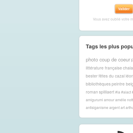
Vous avez oublié votre 
Tags les plus popu
photo coup de coeur
p
littérature française
chal
bester
fêtes du cazal
léon
bibliothèques
peintre bel
roman
spilliaert
#ia #aiact
amigurumi
amour
amélie no
antisiganisme
argent
art
arth