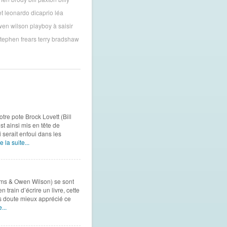
et
leonardo dicaprio
léa
en wilson
playboy à saisir
tephen frears
terry bradshaw
otre pote Brock Lovett (Bill
st ainsi mis en tête de
 serait enfoui dans les
e la suite...
ams & Owen Wilson) se sont
n train d’écrire un livre, cette
ans doute mieux apprécié ce
...