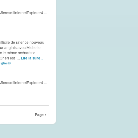
crosoftInternetExplorer4 ...
ifficile de rater ce nouveau
eur anglais avec Michelle
ec le même scénariste,
éri est l'...
Lire la suite...
 Highway
crosoftInternetExplorer4 ...
Page :
1