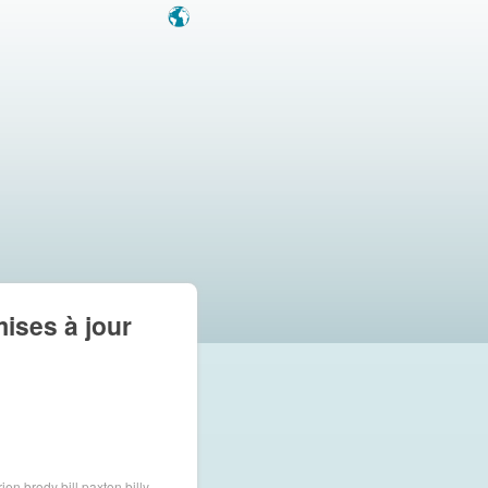
mises à jour
rien brody
bill paxton
billy