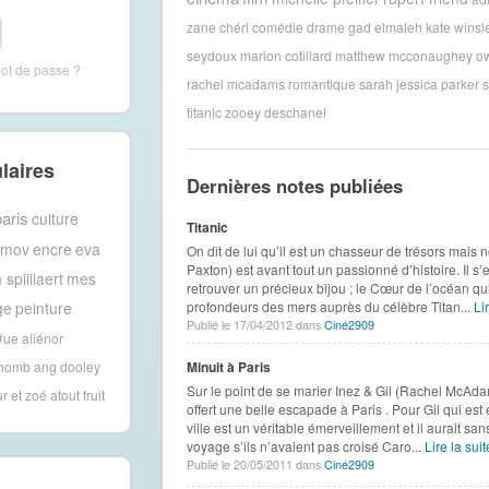
zane
chéri
comédie
drame
gad elmaleh
kate winsl
seydoux
marion cotillard
matthew mcconaughey
ow
mot de passe ?
rachel mcadams
romantique
sarah jessica parker
s
titanic
zooey deschanel
laires
Dernières notes publiées
aris
culture
Titanic
amov
encre
eva
On dit de lui qu’il est un chasseur de trésors mais n
Paxton) est avant tout un passionné d’histoire. Il s’e
 spilliaert
mes
retrouver un précieux bijou ; le Cœur de l’océan qui
ge
peinture
profondeurs des mers auprès du célèbre Titan...
Lir
Publié le 17/04/2012 dans
Ciné2909
 #ue
aliénor
thomb
ang dooley
Minuit à Paris
Sur le point de se marier Inez & Gil (Rachel McAd
ur et zoé
atout fruit
offert une belle escapade à Paris . Pour Gil qui est e
ville est un véritable émerveillement et il aurait s
voyage s’ils n’avaient pas croisé Caro...
Lire la suite
Publié le 20/05/2011 dans
Ciné2909