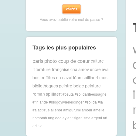
Vous avez oublié votre mot de passe ?
Tags les plus populaires
paris
photo coup de coeur
culture
littérature française
chalamov
encre
eva
bester
fêtes du cazal
léon spilliaert
mes
bibliothèques
peintre belge
peinture
roman
spilliaert
#ceuta #solidaritéespagne
#finlande #blogqylvieneidinger #solida
#ia
#aiact #ue
aliénor
amigurumi
amour
amélie
nothomb
ang dooley
antisiganisme
argent
art
artiste