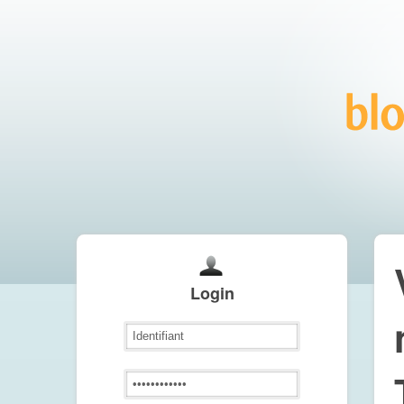
Login