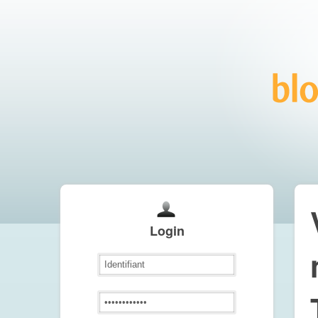
Login