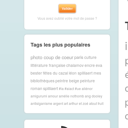
Vous avez oublié votre mot de passe ?
Tags les plus populaires
photo coup de coeur
paris
culture
littérature française
chalamov
encre
eva
bester
fêtes du cazal
léon spilliaert
mes
bibliothèques
peintre belge
peinture
roman
spilliaert
#ia #aiact #ue
aliénor
amigurumi
amour
amélie nothomb
ang dooley
antisiganisme
argent
art
arthur et zoé
atout fruit