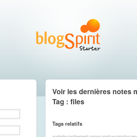
Voir les dernières notes 
Tag : files
Tags relatifs
australie
confinement
corona
covid
eucalyptus
papi