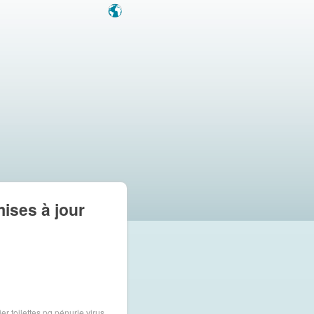
mises à jour
er toilettes
pq
pénurie
virus