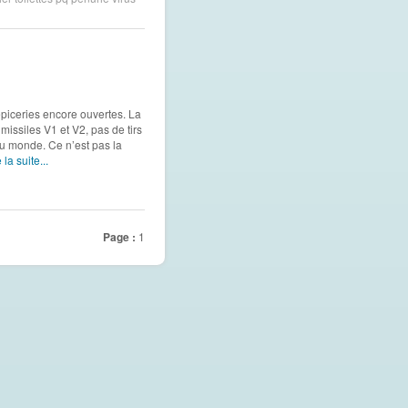
épiceries encore ouvertes. La
missiles V1 et V2, pas de tirs
u monde. Ce n’est pas la
 la suite...
Page :
1