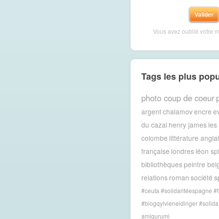
Vous avez oublié votre 
Tags les plus popu
photo coup de coeur
argent
chalamov
encre
e
du cazal
henry james
les
colombe
littérature angla
française
londres
léon spi
bibliothèques
peintre bel
relations
roman
société
sp
#ceuta #solidaritéespagne #f
#blogqylvieneidinger #solida
amigurumi