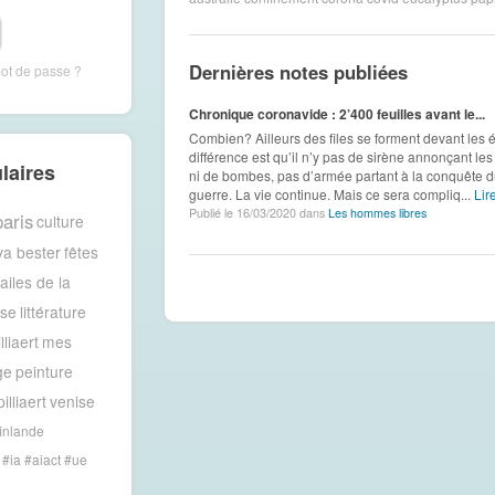
Dernières notes publiées
mot de passe ?
Chronique coronavide : 2’400 feuilles avant le...
Combien? Ailleurs des files se forment devant les 
différence est qu’il n’y pas de sirène annonçant les 
laires
ni de bombes, pas d’armée partant à la conquête d
guerre. La vie continue. Mais ce sera compliq...
Lire
Publié le 16/03/2020 dans
Les hommes libres
paris
culture
va bester
fêtes
 ailes de la
ise
littérature
lliaert
mes
ge
peinture
illiaert
venise
inlande
#ia #aiact #ue