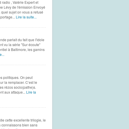
radio , Valérie Expert et
me Lévy de l'émission Envoyé
 quel sujet on vous a refusé
portage...
Lire la suite...
de parlait du fait que l'idole
nt vu la série "Sur écoute"
entiel à Baltimore, les gamins
e...
es politiques. On peut
r la remplacer. C’est le
es rézos socio(pathe)s.
t aux attaque...
Lire la
ette excellente trilogie, le
us connaissons bien sans