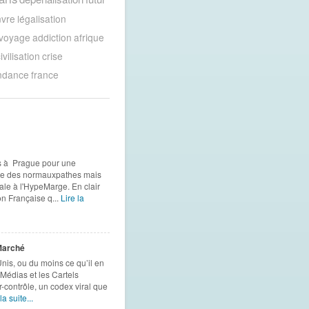
vre
légalisation
voyage
addiction
afrique
ivilisation
crise
ndance
france
s à Prague pour une
onde des normauxpathes mais
ale à l'HypeMarge. En clair
n Française q...
Lire la
Marché
nis, ou du moins ce qu’il en
 Médias et les Cartels
contrôle, un codex viral que
la suite...