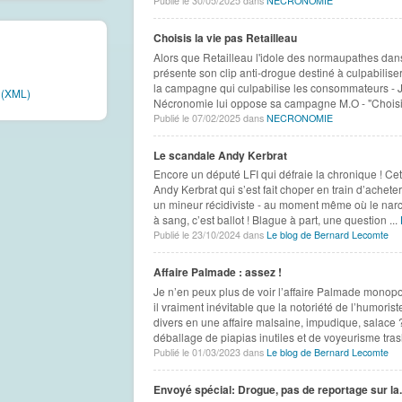
Publié le 30/05/2025 dans
NECRONOMIE
Choisis la vie pas Retailleau
Alors que Retailleau l'idole des normaupathes da
présente son clip anti-drogue destiné à culpabilis
la campagne qui culpabilise les consommateurs - J
e (XML)
Nécronomie lui oppose sa campagne M.O - "Choisis
Publié le 07/02/2025 dans
NECRONOMIE
Le scandale Andy Kerbrat
Encore un député LFI qui défraie la chronique ! Cette
Andy Kerbrat qui s’est fait choper en train d’achete
un mineur récidiviste - au moment même où le narco
à sang, c’est ballot ! Blague à part, une question ...
Publié le 23/10/2024 dans
Le blog de Bernard Lecomte
Affaire Palmade : assez !
Je n’en peux plus de voir l’affaire Palmade monopoli
il vraiment inévitable que la notoriété de l’humoriste
divers en une affaire malsaine, impudique, salace 
déballage de piapias inutiles et de voyeurisme trash
Publié le 01/03/2023 dans
Le blog de Bernard Lecomte
Envoyé spécial: Drogue, pas de reportage sur la..