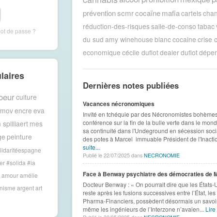
prévention
scmr
cocaïne
mafia
cartels
chan
réduction-des-risques
salle-de-conso
tabac
mot de passe ?
du sud
amy winehouse
blanc
cocaine
crise c
economique
cécile duflot
dealer
duflot
dépe
laires
Dernières notes publiées
oeur
culture
Vacances nécronomiques
amov
encre
eva
Invité en tchéquie par des Nécronomistes bohème
conférence sur la fin de la bulle verte dans le m
 spilliaert
mes
sa continuité dans l'Undeground en sécession soci
ge
peinture
des potes à Marcel immuable Président de l'Inactio
suite...
lidaritéespagne
Publié le 22/07/2025 dans
NECRONOMIE
er #solida
#ia
Face à Benway psychiatre des démocraties de 
amour
amélie
Docteur Benway : « On pourrait dire que les États-U
anisme
argent
art
reste après les fusions successives entre l’État, les
Pharma-Financiers, possèdent désormais un savoir-
même les ingénieurs de l’Interzone n’avaien...
Lire 