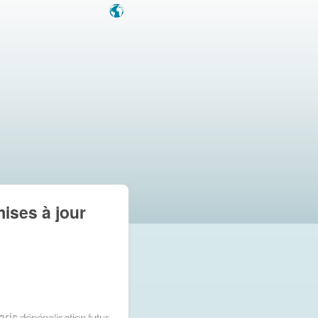
mises à jour
aris
dépénalisation
futur