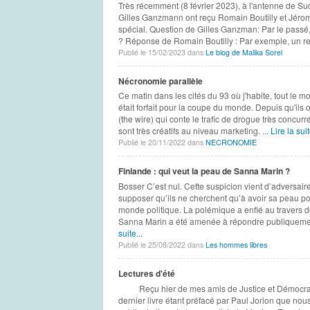
Très récemment (8 février 2023), à l'antenne de Sud 
Gilles Ganzmann ont reçu Romain Boutilly et Jéro
spécial. Question de Gilles Ganzman: Par le passé,
? Réponse de Romain Boutilly : Par exemple, un re
Publié le 15/02/2023 dans
Le blog de Malika Sorel
Nécronomie parallèle
Ce matin dans les cités du 93 où j'habite, tout le mon
était forfait pour la coupe du monde. Depuis qu'ils o
(the wire) qui conte le trafic de drogue très concurr
sont très créatifs au niveau marketing. ...
Lire la suit
Publié le 20/11/2022 dans
NECRONOMIE
Finlande : qui veut la peau de Sanna Marin ?
Bosser C’est nul. Cette suspicion vient d’adversair
supposer qu’ils ne cherchent qu’à avoir sa peau pou
monde politique. La polémique a enflé au travers d
Sanna Marin a été amenée à répondre publiquemen
suite...
Publié le 25/08/2022 dans
Les hommes libres
Lectures d'été
Reçu hier de mes amis de Justice et Démocratie c
dernier livre étant préfacé par Paul Jorion que no