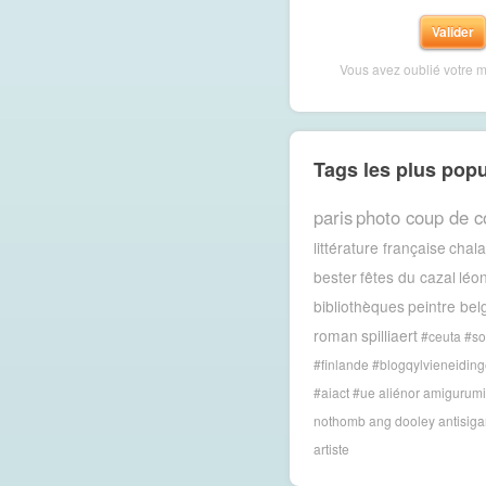
Vous avez oublié votre 
Tags les plus popu
paris
photo coup de c
littérature française
chal
bester
fêtes du cazal
léon
bibliothèques
peintre bel
roman
spilliaert
#ceuta #so
#finlande #blogqylvieneiding
#aiact #ue
aliénor
amigurumi
nothomb
ang dooley
antisig
artiste