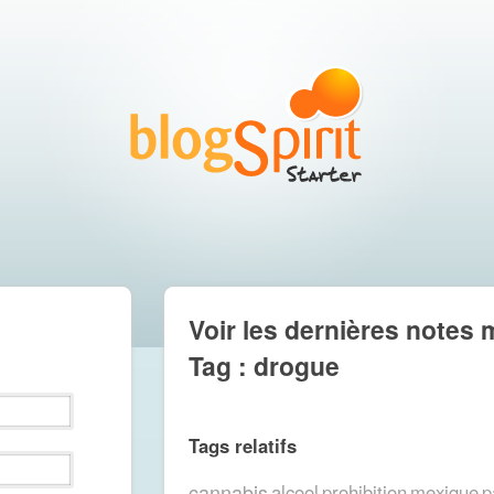
Voir les dernières notes 
Tag : drogue
Tags relatifs
cannabis
alcool
prohibition
mexique
p