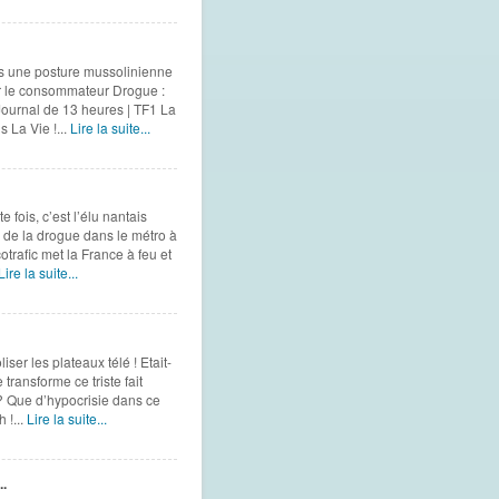
ns une posture mussolinienne
er le consommateur Drogue :
ournal de 13 heures | TF1 La
 La Vie !...
Lire la suite...
 fois, c’est l’élu nantais
r de la drogue dans le métro à
trafic met la France à feu et
Lire la suite...
ser les plateaux télé ! Etait-
 transforme ce triste fait
? Que d’hypocrisie dans ce
 !...
Lire la suite...
.