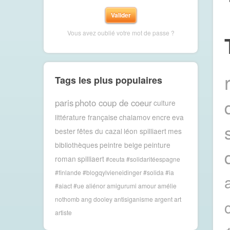
Vous avez oublié votre mot de passe ?
Tags les plus populaires
paris
photo coup de coeur
culture
littérature française
chalamov
encre
eva
bester
fêtes du cazal
léon spilliaert
mes
bibliothèques
peintre belge
peinture
roman
spilliaert
#ceuta #solidaritéespagne
#finlande #blogqylvieneidinger #solida
#ia
#aiact #ue
aliénor
amigurumi
amour
amélie
nothomb
ang dooley
antisiganisme
argent
art
artiste