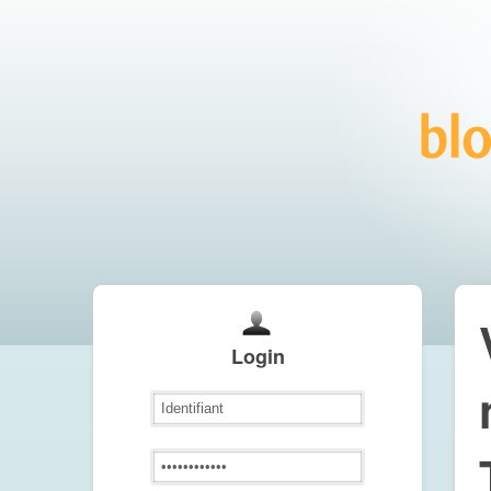
Login