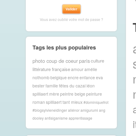
Vous avez oublié votre mot de passe ?
Tags les plus populaires
photo coup de coeur
paris
culture
littérature française
amour
amélie
nothomb
belgique
encre
enfance
eva
bester
famille
fêtes du cazal
léon
spilliaert
mère
peintre belge
peinture
roman
spilliaert
tant mieux
#dominiquefrot
#blogsylvieneidinger
aliénor
amigurumi
ang
dooley
antisiganisme
apprentissage
i