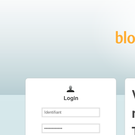
Login