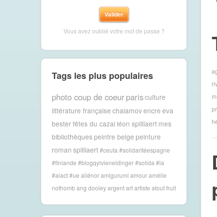
Vous avez oublié votre mot de passe ?
a
Tags les plus populaires
ri
photo coup de coeur
paris
m
culture
pr
littérature française
chalamov
encre
eva
hé
bester
fêtes du cazal
léon spilliaert
mes
bibliothèques
peintre belge
peinture
roman
spilliaert
#ceuta #solidaritéespagne
#finlande #blogqylvieneidinger #solida
#ia
#aiact #ue
aliénor
amigurumi
amour
amélie
nothomb
ang dooley
argent
art
artiste
atout fruit