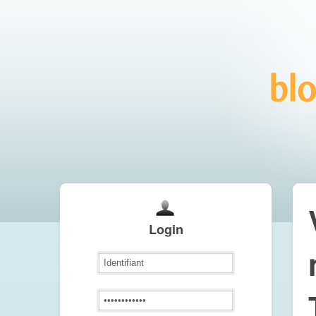
Login