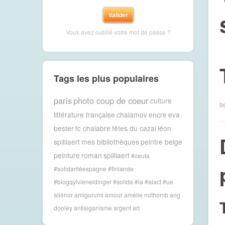
Vous avez oublié votre mot de passe ?
Tags les plus populaires
paris
photo coup de coeur
culture
b
littérature française
chalamov
encre
eva
bester
fc chalabre
fêtes du cazal
léon
spilliaert
mes bibliothèques
peintre belge
peinture
roman
spilliaert
#ceuta
#solidaritéespagne #finlande
#blogqylvieneidinger #solida
#ia #aiact #ue
aliénor
amigurumi
amour
amélie nothomb
ang
dooley
antisiganisme
argent
art