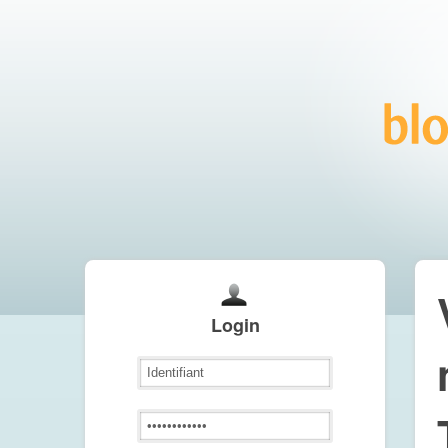
Login