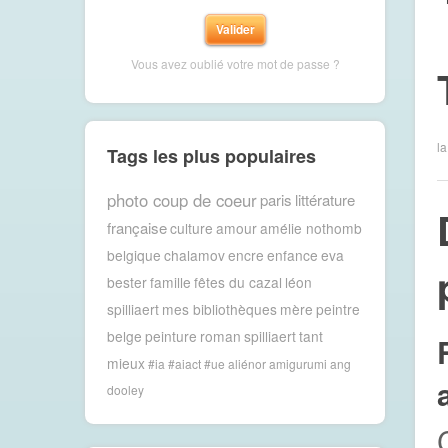
Vous avez oublié votre mot de passe ?
la
Tags les plus populaires
photo coup de coeur
paris
littérature
française
culture
amour
amélie nothomb
belgique
chalamov
encre
enfance
eva
bester
famille
fêtes du cazal
léon
spilliaert
mes bibliothèques
mère
peintre
belge
peinture
roman
spilliaert
tant
mieux
#ia #aiact #ue
aliénor
amigurumi
ang
dooley