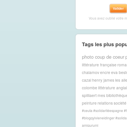
Vous avez oublié votre 
Tags les plus popu
photo coup de coeur
littérature française
roma
chalamov
encre
eva best
cazal
henry james
les ail
colombe
littérature angla
spilliaert
mes bibliothèqu
peinture
relations
société
#ceuta #solidaritéespagne #f
#blogqylvieneidinger #solida
amigurumi