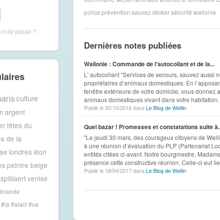
police
prévention
sauvez
sticker
sécurité
wallonie
mot de passe ?
Dernières notes publiées
Wallonie : Commande de l'autocollant et de la...
laires
L' autocollant "Services de secours, sauvez aussi 
propriétaires d’animaux domestiques. En l’apposan
fenêtre extérieure de votre domicile, vous donnez a
paris
culture
animaux domestiques vivant dans votre habitation. 
Publié le 30/10/2018 dans
Le Blog de Wellin
n
argent
er
fêtes du
Quel bazar ! Promesses et constatations suite à..
"Le jeudi 30 mars, des courageux citoyens de Welli
es de la
à une réunion d’évaluation du PLP (Partenariat Lo
ise
londres
léon
entités citées ci-avant. Notre bourgmestre, Madam
présence cette constructive réunion. Celle-ci eut lie
es
peintre belge
Publié le 18/04/2017 dans
Le Blog de Wellin
spilliaert
venise
inlande
#ia #aiact #ue