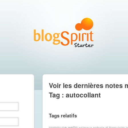
Voir les dernières notes 
Tag : autocollant
Tags relatifs
commune
wellin
animaux
antonio
di
formulaire
l