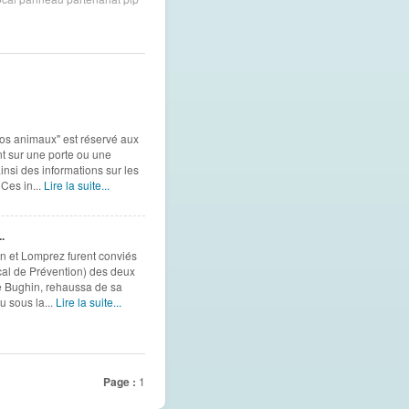
nos animaux" est réservé aux
t sur une porte ou une
insi des informations sur les
Ces in...
Lire la suite...
.
n et Lomprez furent conviés
cal de Prévention) des deux
e Bughin, rehaussa de sa
u sous la...
Lire la suite...
Page :
1