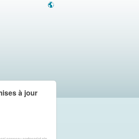
mises à jour
ocal
panneau
partenariat
plp