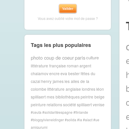
Vous avez oublié votre mot de passe ?
Tags les plus populaires
photo coup de coeur
paris
culture
littérature française
roman
argent
chalamov
encre
eva bester
fêtes du
cazal
henry james
les ailes de la
colombe
littérature anglaise
londres
léon
spilliaert
mes bibliothèques
peintre belge
peinture
relations
société
spilliaert
venise
#ceuta #solidaritéespagne #finlande
#blogqylvieneidinger #solida
#ia #aiact #ue
amigurumi