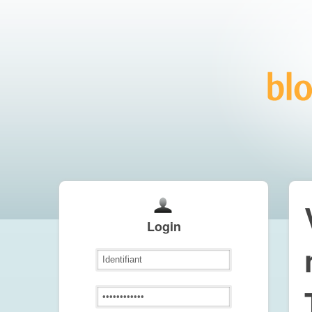
Login