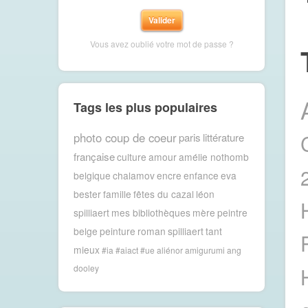
Vous avez oublié votre mot de passe ?
Tags les plus populaires
photo coup de coeur
paris
littérature
française
culture
amour
amélie nothomb
belgique
chalamov
encre
enfance
eva
bester
famille
fêtes du cazal
léon
spilliaert
mes bibliothèques
mère
peintre
belge
peinture
roman
spilliaert
tant
mieux
#ia #aiact #ue
aliénor
amigurumi
ang
dooley