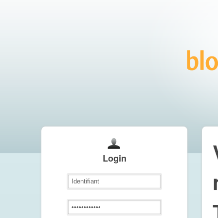
Login