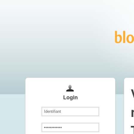
Login