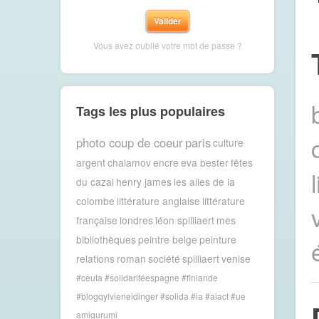
Vous avez oublié votre mot de passe ?
Tags les plus populaires
photo coup de coeur
paris
culture
argent
chalamov
encre
eva bester
fêtes
du cazal
henry james
les ailes de la
colombe
littérature anglaise
littérature
française
londres
léon spilliaert
mes
bibliothèques
peintre belge
peinture
relations
roman
société
spilliaert
venise
#ceuta #solidaritéespagne #finlande
#blogqylvieneidinger #solida
#ia #aiact #ue
amigurumi