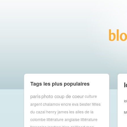
Tags les plus populaires
I
paris
photo coup de coeur
culture
Id
argent
chalamov
encre
eva bester
fêtes
du cazal
henry james
les ailes de la
M
colombe
littérature anglaise
littérature
française
londres
léon spilliaert
mes