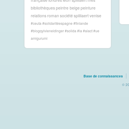
bibliothèques
peintre belge
peinture
relations
roman
société
spilliaert
venise
#ceuta #solidaritéespagne #finlande
#blogqylvieneidinger #solida
#ia #aiact #ue
amigurumi
Base de connaissances
© 20