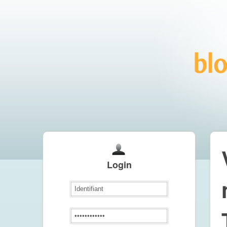
Login