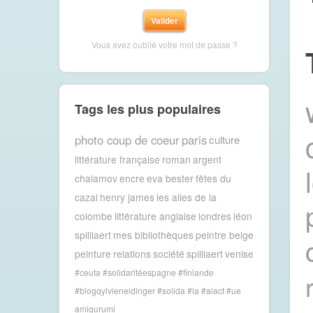
Vous avez oublié votre mot de passe ?
Tags les plus populaires
photo coup de coeur
paris
culture
littérature française
roman
argent
chalamov
encre
eva bester
fêtes du
cazal
henry james
les ailes de la
colombe
littérature anglaise
londres
léon
spilliaert
mes bibliothèques
peintre belge
peinture
relations
société
spilliaert
venise
#ceuta #solidaritéespagne #finlande
#blogqylvieneidinger #solida
#ia #aiact #ue
amigurumi