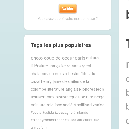
Vous avez oublié votre mot de passe ?
Tags les plus populaires
photo coup de coeur
paris
culture
littérature française
roman
argent
chalamov
encre
eva bester
fêtes du
cazal
henry james
les ailes de la
colombe
littérature anglaise
londres
léon
spilliaert
mes bibliothèques
peintre belge
peinture
relations
société
spilliaert
venise
#ceuta #solidaritéespagne #finlande
#blogqylvieneidinger #solida
#ia #aiact #ue
amigurumi