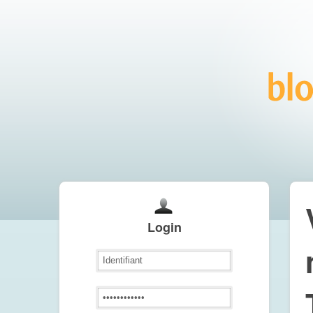
Login