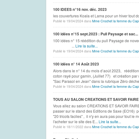
100 IDEES n°16 nov. déc. 2023
les couvertures Koala et Lama pour un hiver tout 
Publié le 19/04/2024 dans
Mme Crochet la femme du Capi
100 idées n°15 sept.2023 : Pull Paysage et sac...
100 idées n° 15 réédition du pull P
...
Lire la suite...
Publié le 19/04/2024 dans
Mme Crochet la femme du Capi
100 idées n° 14 Août 2023
Alors dans le n° 14 du mois d’août 2023, réédition
coton rayé pour gamin, (Juillet 77) et création par 
"Sac Parasol en Jean" dans la rubrique Zéro déch
Publié le 19/04/2024 dans
Mme Crochet la femme du Capi
TOUS AU SALON CREATIONS ET SAVOIR FAIRE 
Vous allez au salon CREATIONS ET SAVOIR FAIR
passer sur le stand des Editions de Saxe (EO16) p
"20 tricots faciles" , il n'y en aura pas pour tout l
l'acheter sur le site des E...
Lire la suite...
Publié le 18/11/2022 dans
Mme Crochet la femme du Capi