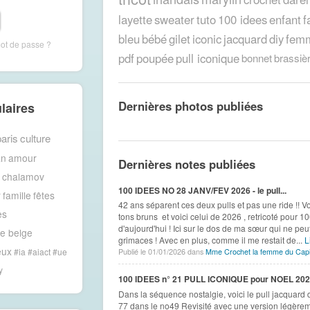
layette
sweater
tuto
100 idees
enfant
f
bleu
bébé
gilet
iconic
jacquard
diy
fem
mot de passe ?
pdf
poupée
pull iconique
bonnet
brassiè
Dernières photos publiées
laires
aris
culture
an
amour
Dernières notes publiées
chalamov
100 IDEES NO 28 JANV/FEV 2026 - le pull...
r
famille
fêtes
42 ans séparent ces deux pulls et pas une ride !! V
es
tons bruns et voici celui de 2026 , retricoté pour 10
d'aujourd'hui ! Ici sur le dos de ma sœur qui ne pe
re belge
grimaces ! Avec en plus, comme il me restait de...
L
eux
#ia #aiact #ue
Publié le 01/01/2026 dans
Mme Crochet la femme du Capi
y
100 IDEES n° 21 PULL ICONIQUE pour NOEL 2026 
Dans la séquence nostalgie, voici le pull jacquard
77 dans le no49 Revisité avec une version légèrem