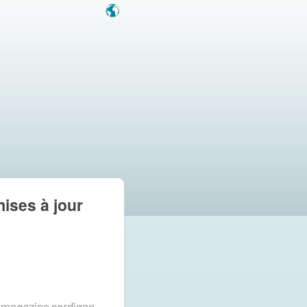
mises à jour
magazine
cardigan