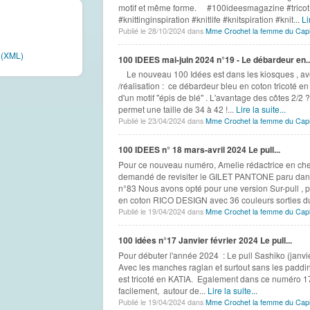
motif et même forme. #100ideesmagazine #tricot 
#knittinginspiration #knitlife #knitspiration #knit...
Li
Publié le 28/10/2024 dans
Mme Crochet la femme du Capi
e (XML)
100 IDEES mai-juin 2024 n°19 - Le débardeur en..
Le nouveau 100 Idées est dans les kiosques , av
/réalisation : ce débardeur bleu en coton tricoté
d'un motif "épis de blé" . L'avantage des côtes 2/2 
permet une taille de 34 à 42 !...
Lire la suite...
Publié le 23/04/2024 dans
Mme Crochet la femme du Capi
100 IDEES n° 18 mars-avril 2024 Le pull...
Pour ce nouveau numéro, Amelie rédactrice en che
demandé de revisiter le GILET PANTONE paru dan
n°83 Nous avons opté pour une version Sur-pull , plu
en coton RICO DESIGN avec 36 couleurs sorties du 
Publié le 19/04/2024 dans
Mme Crochet la femme du Capi
100 idées n°17 Janvier février 2024 Le pull...
Pour débuter l'année 2024 : Le pull Sashiko (janvie
Avec les manches raglan et surtout sans les padding
est tricoté en KATIA. Egalement dans ce numéro 17
facilement, autour de...
Lire la suite...
Publié le 19/04/2024 dans
Mme Crochet la femme du Capi