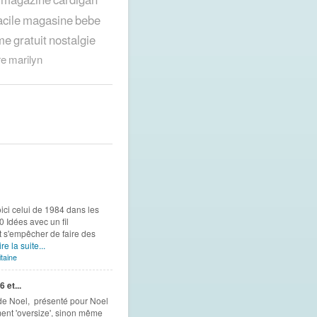
acile
magasine
bebe
me
gratuit
nostalgie
re
marilyn
oici celui de 1984 dans les
0 Idées avec un fil
ut s'empêcher de faire des
ire la suite...
taine
et...
 de Noel, présenté pour Noel
ent 'oversize', sinon même