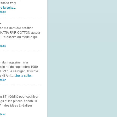
#katia #diy
re la suite...
taine
.
ec ma dernière création
 en KATIA FAIR COTTON autour
? L'élasticité du modèle qui
taine
f du magazine , m'a
s le no de septembre 1980
tôt que cardigan. Il tricoté
kit Ami...
Lire la suite...
taine
r 87) réédité pour cet hiver
s et les pinces ! ahah ! Il
 : des idées à réaliser
taine