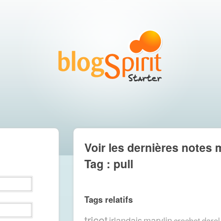
Voir les dernières notes 
Tag : pull
Tags relatifs
tricot
irlandais
marylin
crochet
darel