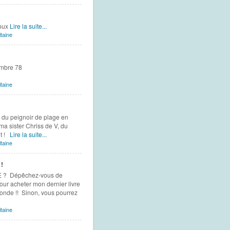
doux
Lire la suite...
taine
aysage de novembre 78
taine
 du peignoir de plage en
ma sister Chriss de V, du
et !
Lire la suite...
taine
!
E ? Dépêchez-vous de
our acheter mon dernier livre
e monde !! Sinon, vous pourrez
taine