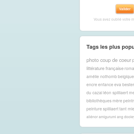
Vous avez oublié votre 
Tags les plus popu
photo coup de coeur
p
littérature française
rom
amélie nothomb
belgique
encre
enfance
eva beste
du cazal
léon spilliaert
m
bibliothèques
mère
peint
peinture
spilliaert
tant mi
aliénor
amigurumi
ang doole