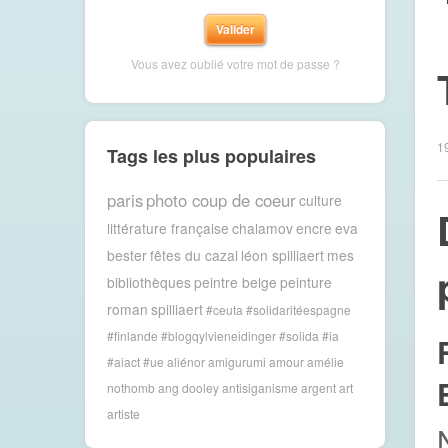
Vous avez oublié votre mot de passe ?
1
Tags les plus populaires
paris
photo coup de coeur
culture
littérature française
chalamov
encre
eva
bester
fêtes du cazal
léon spilliaert
mes
bibliothèques
peintre belge
peinture
roman
spilliaert
#ceuta #solidaritéespagne
#finlande #blogqylvieneidinger #solida
#ia
#aiact #ue
aliénor
amigurumi
amour
amélie
nothomb
ang dooley
antisiganisme
argent
art
artiste