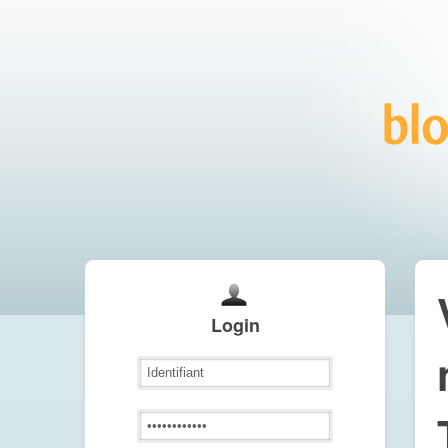
Login