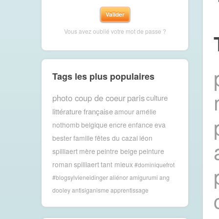
Vous avez oublié votre mot de passe ?
Tags les plus populaires
photo coup de coeur
paris
culture
littérature française
amour
amélie
nothomb
belgique
encre
enfance
eva
bester
famille
fêtes du cazal
léon
spilliaert
mère
peintre belge
peinture
roman
spilliaert
tant mieux
#dominiquefrot
#blogsylvieneidinger
aliénor
amigurumi
ang
dooley
antisiganisme
apprentissage