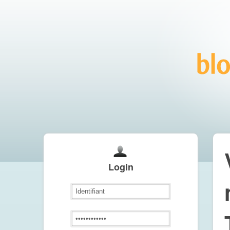
Login