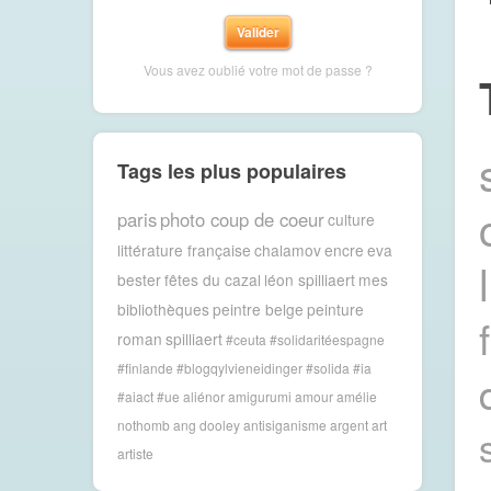
Vous avez oublié votre mot de passe ?
Tags les plus populaires
paris
photo coup de coeur
culture
littérature française
chalamov
encre
eva
bester
fêtes du cazal
léon spilliaert
mes
bibliothèques
peintre belge
peinture
roman
spilliaert
#ceuta #solidaritéespagne
#finlande #blogqylvieneidinger #solida
#ia
#aiact #ue
aliénor
amigurumi
amour
amélie
nothomb
ang dooley
antisiganisme
argent
art
artiste