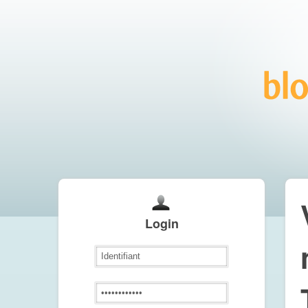
Login