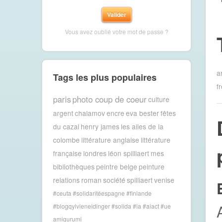
Vous avez oublié votre mot de passe ?
a
Tags les plus populaires
f
paris
photo coup de coeur
culture
argent
chalamov
encre
eva bester
fêtes
du cazal
henry james
les ailes de la
colombe
littérature anglaise
littérature
française
londres
léon spilliaert
mes
bibliothèques
peintre belge
peinture
relations
roman
société
spilliaert
venise
#ceuta #solidaritéespagne #finlande
#blogqylvieneidinger #solida
#ia #aiact #ue
amigurumi