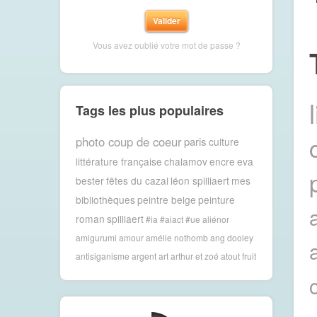
Vous avez oublié votre mot de passe ?
Tags les plus populaires
photo coup de coeur
paris
culture
littérature française
chalamov
encre
eva
bester
fêtes du cazal
léon spilliaert
mes
bibliothèques
peintre belge
peinture
roman
spilliaert
#ia #aiact #ue
aliénor
amigurumi
amour
amélie nothomb
ang dooley
antisiganisme
argent
art
arthur et zoé
atout fruit