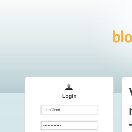
Login